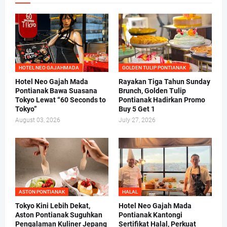
HOTEL NEO GAJAHMADA
GOLDEN TULIP PONTIANAK
Hotel Neo Gajah Mada
Rayakan Tiga Tahun Sunday
Pontianak Bawa Suasana
Brunch, Golden Tulip
Tokyo Lewat “60 Seconds to
Pontianak Hadirkan Promo
Tokyo”
Buy 5 Get 1
August 03, 2026
July 27, 2026
ASTON PONTIANAK
HALAL
Tokyo Kini Lebih Dekat,
Hotel Neo Gajah Mada
Aston Pontianak Suguhkan
Pontianak Kantongi
Pengalaman Kuliner Jepang
Sertifikat Halal, Perkuat