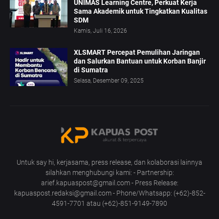
UNIMAS Learning Centre, Perkuat Kerja
Sama Akademik untuk Tingkatkan Kualitas
SDM
Kamis, Juli 16, 2026
XLSMART Percepat Pemulihan Jaringan
dan Salurkan Bantuan untuk Korban Banjir
di Sumatra
Selasa, Desember 09, 2025
Untuk say hi, kerjasama, press release, dan kolaborasi lainnya
silahkan menghubungi kami: - Partnership:
arief.kapuaspost@gmail.com - Press Release:
kapuaspost.redaksi@gmail.com - Phone/Whatsapp: (+62)-852-
4591-7701 atau (+62)-851-9149-7890