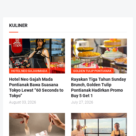
KULINER
HOTEL NEO GAJAHMADA
GOLDEN TULIP PONTIANAK
Hotel Neo Gajah Mada
Rayakan Tiga Tahun Sunday
Pontianak Bawa Suasana
Brunch, Golden Tulip
Tokyo Lewat “60 Seconds to
Pontianak Hadirkan Promo
Tokyo”
Buy 5 Get 1
August 03, 2026
July 27, 2026