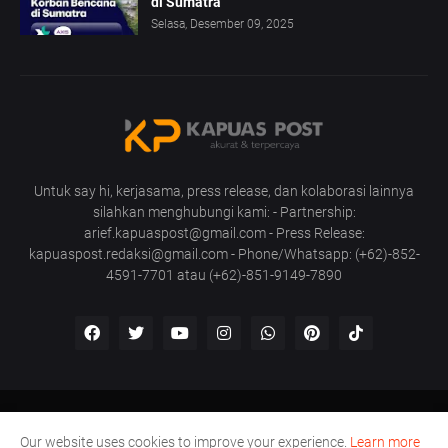
di Sumatra
Selasa, Desember 09, 2025
Untuk say hi, kerjasama, press release, dan kolaborasi lainnya
silahkan menghubungi kami: - Partnership:
arief.kapuaspost@gmail.com - Press Release:
kapuaspost.redaksi@gmail.com - Phone/Whatsapp: (+62)-852-
4591-7701 atau (+62)-851-9149-7890
Home
Tentang Kami
Hubungi Kami
Our website uses cookies to improve your experience.
Learn more