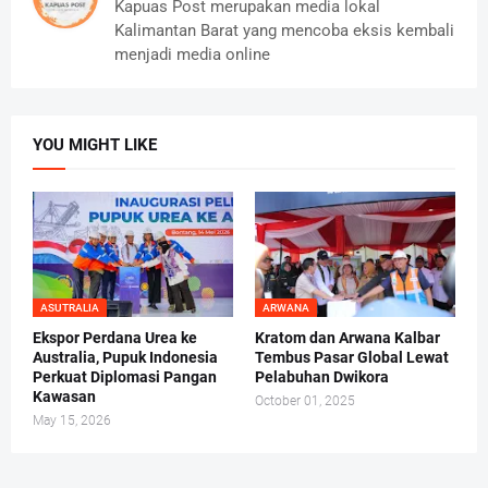
Kapuas Post merupakan media lokal
Kalimantan Barat yang mencoba eksis kembali
menjadi media online
YOU MIGHT LIKE
ASUTRALIA
ARWANA
Ekspor Perdana Urea ke
Kratom dan Arwana Kalbar
Australia, Pupuk Indonesia
Tembus Pasar Global Lewat
Perkuat Diplomasi Pangan
Pelabuhan Dwikora
Kawasan
October 01, 2025
May 15, 2026