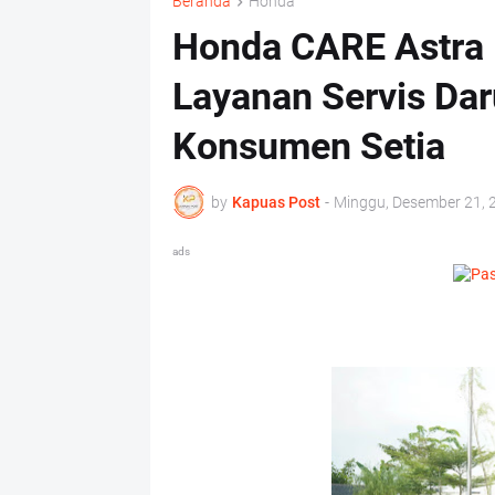
Beranda
Honda
Honda CARE Astra 
Layanan Servis Daru
Konsumen Setia
by
Kapuas Post
-
Minggu, Desember 21, 
ads