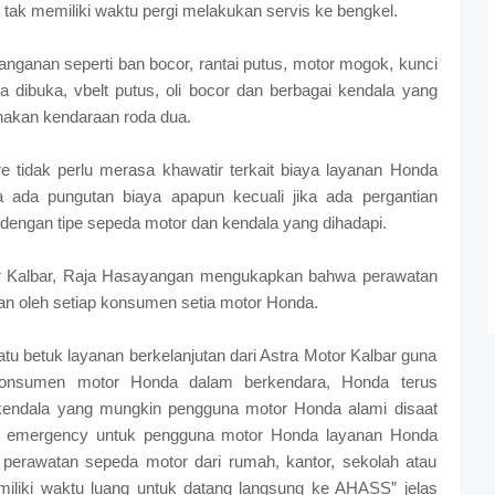
ak memiliki waktu pergi melakukan servis ke bengkel.
ganan seperti ban bocor, rantai putus, motor mogok, kunci
a dibuka, vbelt putus, oli bocor dan berbagai kendala yang
nakan kendaraan roda dua.
idak perlu merasa khawatir terkait biaya layanan Honda
da pungutan biaya apapun kecuali jika ada pergantian
 dengan tipe sepeda motor dan kendala yang dihadapi.
r Kalbar, Raja Hasayangan mengukapkan bahwa perawatan
an oleh setiap konsumen setia motor Honda.
betuk layanan berkelanjutan dari Astra Motor Kalbar guna
nsumen motor Honda dalam berkendara, Honda terus
 kendala yang mungkin pengguna motor Honda alami disaat
nan emergency untuk pengguna motor Honda layanan Honda
 perawatan sepeda motor dari rumah, kantor, sekolah atau
liki waktu luang untuk datang langsung ke AHASS” jelas