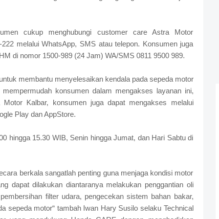
nsumen cukup menghubungi customer care Astra Motor
96-222 melalui WhatsApp, SMS atau telepon. Konsumen juga
AHM di nomor 1500-989 (24 Jam) WA/SMS 0811 9500 989.
untuk membantu menyelesaikan kendala pada sepeda motor
ang mempermudah konsumen dalam mengakses layanan ini,
tra Motor Kalbar, konsumen juga dapat mengakses melalui
oogle Play dan AppStore.
 hingga 15.30 WIB, Senin hingga Jumat, dan Hari Sabtu di
cara berkala sangatlah penting guna menjaga kondisi motor
ang dapat dilakukan diantaranya melakukan penggantian oli
pembersihan filter udara, pengecekan sistem bahan bakar,
da sepeda motor“ tambah Iwan Hary Susilo selaku Technical