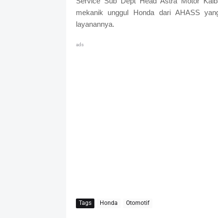
Service Sub Dept Head Astra Motor Ka
mekanik unggul Honda dari AHASS yang 
layanannya.
ads
Tags
Honda
Otomotif