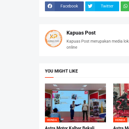
Facebook
Twitter
Kapuas Post
Kapuas Post merupakan media loka
online
YOU MIGHT LIKE
HONDA
HONDA
Astra Motor Kalbar Bekali
Astra M