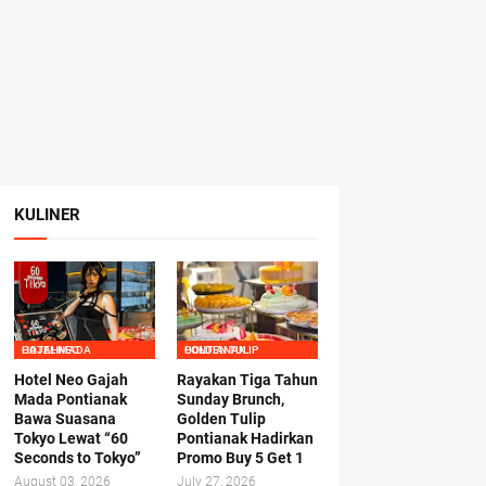
KULINER
HOTEL NEO GAJAHMADA
GOLDEN TULIP PONTIANAK
Hotel Neo Gajah
Rayakan Tiga Tahun
Mada Pontianak
Sunday Brunch,
Bawa Suasana
Golden Tulip
Tokyo Lewat “60
Pontianak Hadirkan
Seconds to Tokyo”
Promo Buy 5 Get 1
August 03, 2026
July 27, 2026