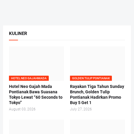
KULINER
HOTEL NEO GAJAHMADA
GOLDEN TULIP PONTIANAK
Hotel Neo Gajah Mada
Rayakan Tiga Tahun Sunday
Pontianak Bawa Suasana
Brunch, Golden Tulip
Tokyo Lewat “60 Seconds to
Pontianak Hadirkan Promo
Tokyo”
Buy 5 Get 1
August 03, 2026
July 27, 2026