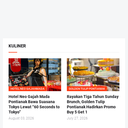
KULINER
HOTEL NEO GAJAHMADA
GOLDEN TULIP PONTIANAK
Hotel Neo Gajah Mada
Rayakan Tiga Tahun Sunday
Pontianak Bawa Suasana
Brunch, Golden Tulip
Tokyo Lewat “60 Seconds to
Pontianak Hadirkan Promo
Tokyo”
Buy 5 Get 1
August 03, 2026
July 27, 2026