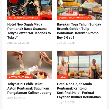
HOTEL NEO GAJAHMADA
GOLDEN TULIP PONTIANAK
Hotel Neo Gajah Mada
Rayakan Tiga Tahun Sunday
Pontianak Bawa Suasana
Brunch, Golden Tulip
Tokyo Lewat “60 Seconds to
Pontianak Hadirkan Promo
Tokyo”
Buy 5 Get 1
August 03, 2026
July 27, 2026
ASTON PONTIANAK
HALAL
Tokyo Kini Lebih Dekat,
Hotel Neo Gajah Mada
Aston Pontianak Suguhkan
Pontianak Kantongi
Pengalaman Kuliner Jepang
Sertifikat Halal, Perkuat
Layanan Kuliner Berkualitas
July 15, 2026
July 10, 2026