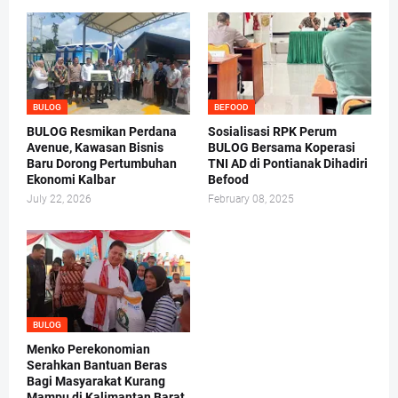
BULOG
BEFOOD
BULOG Resmikan Perdana
Sosialisasi RPK Perum
Avenue, Kawasan Bisnis
BULOG Bersama Koperasi
Baru Dorong Pertumbuhan
TNI AD di Pontianak Dihadiri
Ekonomi Kalbar
Befood
July 22, 2026
February 08, 2025
BULOG
Menko Perekonomian
Serahkan Bantuan Beras
Bagi Masyarakat Kurang
Mampu di Kalimantan Barat