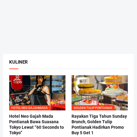
KULINER
HOTEL NEO GAJAHMADA
GOLDEN TULIP PONTIANAK
Hotel Neo Gajah Mada
Rayakan Tiga Tahun Sunday
Pontianak Bawa Suasana
Brunch, Golden Tulip
Tokyo Lewat “60 Seconds to
Pontianak Hadirkan Promo
Tokyo”
Buy 5 Get 1