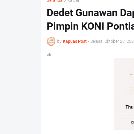
Beranda
Kalbar
Dedet Gunawan Dap
Pimpin KONI Ponti
by
Kapuas Post
-
Selasa, Oktober 28, 20
ads