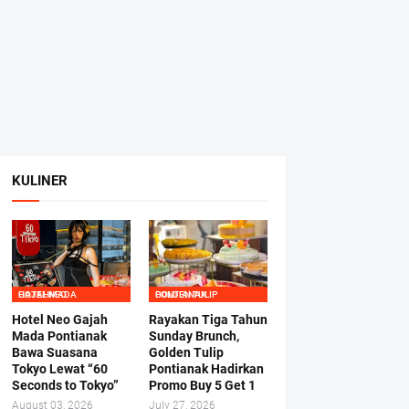
KULINER
HOTEL NEO GAJAHMADA
GOLDEN TULIP PONTIANAK
Hotel Neo Gajah
Rayakan Tiga Tahun
Mada Pontianak
Sunday Brunch,
Bawa Suasana
Golden Tulip
Tokyo Lewat “60
Pontianak Hadirkan
Seconds to Tokyo”
Promo Buy 5 Get 1
August 03, 2026
July 27, 2026