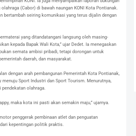
kepemimpinan KONI. Ia juga menyampaikan laporan dukungan
g olahraga (Cabor) di bawah naungan KONI Kota Pontianak.
n bertambah seiring komunikasi yang terus dijalin dengan
bermaterai yang ditandatangani langsung oleh masing-
kan kepada Bapak Wali Kota,” ujar Dedet. Ia menegaskan
kan semata ambisi pribadi, tetapi dorongan untuk
pemerintah daerah, dan masyarakat.
alan dengan arah pembangunan Pemerintah Kota Pontianak,
y menuju Sport Industri dan Sport Tourism. Menurutnya,
i pendekatan olahraga.
ppy, maka kota ini pasti akan semakin maju,” ujarnya.
otor penggerak pembinaan atlet dan penguatan
ari kepentingan politik praktis.