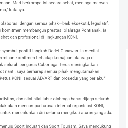
amaan. Mari berkompetisi secara sehat, menjaga marwah
ma,” katanya.
laborasi dengan semua pihak—baik eksekutif, legislatif,
 komitmen membangun prestasi olahraga Pontianak. Ia
sehat dan profesional di lingkungan KONI.
enyambut positif langkah Dedet Gunawan. Ia menilai
erminan komitmen terhadap kemajuan olahraga di
k seluruh pengurus Cabor agar terus meningkatkan
kot nanti, saya berharap semua pihak mengutamakan
etua KONI, sesuai AD/ART dan prosedur yang berlaku,”
itas, dan nilai-nilai luhur olahraga harus dijaga seluruh
idak akan mencampuri urusan internal organisasi KONI,
 untuk mencalonkan diri selama mengikuti aturan yang ada.
 menuju Sport Industri dan Sport Tourism. Saya mendukung