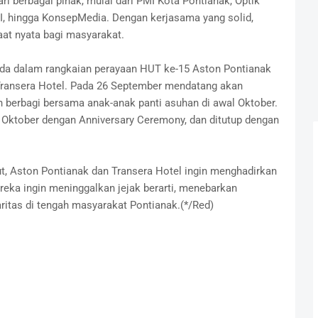
i berbagai pihak, mulai dari PMI Kota Pontianak, Optik
, hingga KonsepMedia. Dengan kerjasama yang solid,
aat nyata bagi masyarakat.
nda dalam rangkaian perayaan HUT ke-15 Aston Pontianak
Transera Hotel. Pada 26 September mendatang akan
n berbagi bersama anak-anak panti asuhan di awal Oktober.
 Oktober dengan Anniversary Ceremony, dan ditutup dengan
ut, Aston Pontianak dan Transera Hotel ingin menghadirkan
ereka ingin meninggalkan jejak berarti, menebarkan
ritas di tengah masyarakat Pontianak.(*/Red)