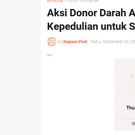
Beranda
Aston Pontianak
Aksi Donor Darah A
Kepedulian untuk 
by
Kapuas Post
-
Rabu, September 24, 2
ads