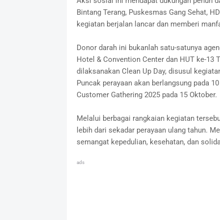
Aksi sosial ini mendapat dukungan penuh dar
Bintang Terang, Puskesmas Gang Sehat, HDI
kegiatan berjalan lancar dan memberi manf
Donor darah ini bukanlah satu-satunya age
Hotel & Convention Center dan HUT ke-13 
dilaksanakan Clean Up Day, disusul kegiata
Puncak perayaan akan berlangsung pada 10
Customer Gathering 2025 pada 15 Oktober.
Melalui berbagai rangkaian kegiatan terseb
lebih dari sekadar perayaan ulang tahun. M
semangat kepedulian, kesehatan, dan solida
ads