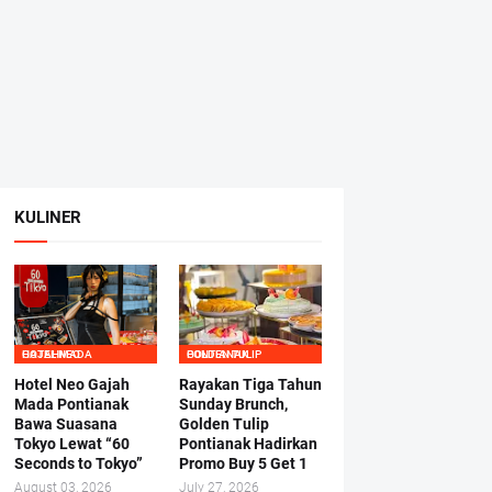
KULINER
HOTEL NEO GAJAHMADA
GOLDEN TULIP PONTIANAK
Hotel Neo Gajah
Rayakan Tiga Tahun
Mada Pontianak
Sunday Brunch,
Bawa Suasana
Golden Tulip
Tokyo Lewat “60
Pontianak Hadirkan
Seconds to Tokyo”
Promo Buy 5 Get 1
August 03, 2026
July 27, 2026