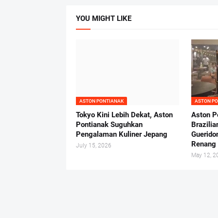
YOU MIGHT LIKE
ASTON PONTIANAK
ASTON P
Tokyo Kini Lebih Dekat, Aston
Aston P
Pontianak Suguhkan
Brazili
Pengalaman Kuliner Jepang
Guerido
Renang
July 15, 2026
May 12, 2