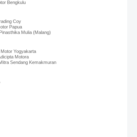
otor Bengkulu
Trading Coy
Motor Papua
 Pinasthika Mulia (Malang)
a Motor Yogyakarta
dicipta Motora
- Mitra Sendang Kemakmuran
a