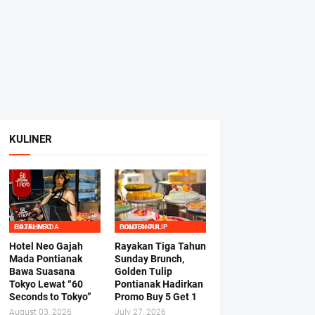
KULINER
HOTEL NEO GAJAHMADA
GOLDEN TULIP PONTIANAK
Hotel Neo Gajah
Rayakan Tiga Tahun
Mada Pontianak
Sunday Brunch,
Bawa Suasana
Golden Tulip
Tokyo Lewat “60
Pontianak Hadirkan
Seconds to Tokyo”
Promo Buy 5 Get 1
August 03, 2026
July 27, 2026