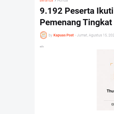
Beranda
Honda
9.192 Peserta Ikuti
Pemenang Tingkat 
by
Kapuas Post
-
Jumat, Agustus 15, 20
ads