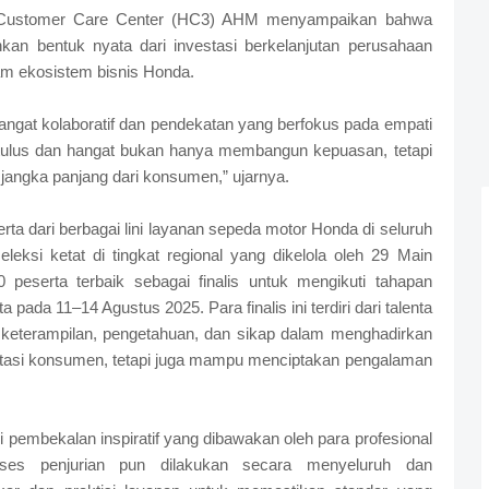
a Customer Care Center (HC3) AHM menyampaikan bahwa
an bentuk nyata dari investasi berkelanjutan perusahaan
am ekosistem bisnis Honda.
ngat kolaboratif dan pendekatan yang berfokus pada empati
 tulus dan hangat bukan hanya membangun kepuasan, tetapi
jangka panjang dari konsumen,” ujarnya.
erta dari berbagai lini layanan sepeda motor Honda di seluruh
leksi ketat di tingkat regional yang dikelola oleh 29 Main
0 peserta terbaik sebagai finalis untuk mengikuti tahapan
 pada 11–14 Agustus 2025. Para finalis ini terdiri dari talenta
 keterampilan, pengetahuan, dan sikap dalam menghadirkan
tasi konsumen, tetapi juga mampu menciptakan pengalaman
pembekalan inspiratif yang dibawakan oleh para profesional
oses penjurian pun dilakukan secara menyeluruh dan