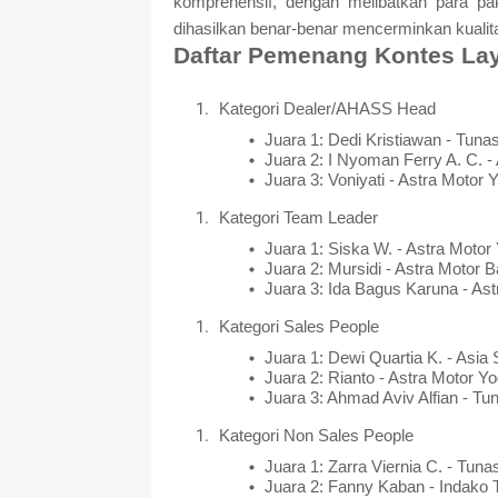
komprehensif, dengan melibatkan para pa
dihasilkan benar-benar mencerminkan kualita
Daftar Pemenang Kontes La
Kategori Dealer/AHASS Head
Juara 1: Dedi Kristiawan - Tun
Juara 2: I Nyoman Ferry A. C. - 
Juara 3: Voniyati - Astra Motor 
Kategori Team Leader
Juara 1: Siska W. - Astra Motor
Juara 2: Mursidi - Astra Motor Ba
Juara 3: Ida Bagus Karuna - As
Kategori Sales People
Juara 1: Dewi Quartia K. - Asia
Juara 2: Rianto - Astra Motor Y
Juara 3: Ahmad Aviv Alfian - T
Kategori Non Sales People
Juara 1: Zarra Viernia C. - Tun
Juara 2: Fanny Kaban - Indako 