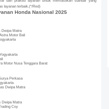
kar dan praktisi layanan untuk memastikan standar yang
s layanan terbaik.(*/Red)
yanan Honda Nasional 2025
as Dwipa Matra
Astra Motor Bali
Yogyakarta
 Yogyakarta
li
tra Motor Nusa Tenggara Barat
 Surya Perkasa
ogyakarta
unas Dwipa Matra
as Dwipa Matra
Trading Coy