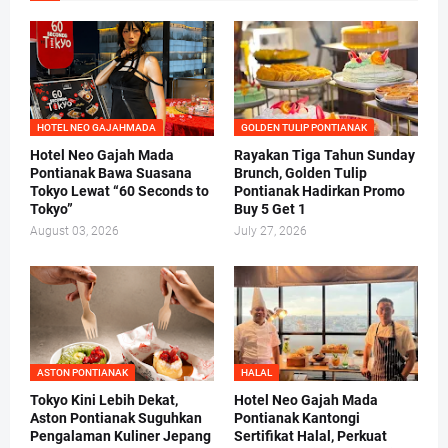
HOTEL NEO GAJAHMADA
GOLDEN TULIP PONTIANAK
Hotel Neo Gajah Mada
Rayakan Tiga Tahun Sunday
Pontianak Bawa Suasana
Brunch, Golden Tulip
Tokyo Lewat “60 Seconds to
Pontianak Hadirkan Promo
Tokyo”
Buy 5 Get 1
August 03, 2026
July 27, 2026
ASTON PONTIANAK
HALAL
Tokyo Kini Lebih Dekat,
Hotel Neo Gajah Mada
Aston Pontianak Suguhkan
Pontianak Kantongi
Pengalaman Kuliner Jepang
Sertifikat Halal, Perkuat