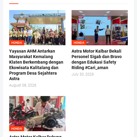
HONDA
HONDA
Yayasan AHM Antarkan
Astra Motor Kalbar Bekali
Masyarakat Kemalang
Personel Sigab dan Bravo
Klaten Berkembang dengan
dengan Edukasi Safety
Ekowisata Kalitalang dan
Riding #Cari_aman
Program Desa Sejahtera
July 30, 2026
Astra
August 08, 2026
HONDA
Astra Motor Kalbar Dukung