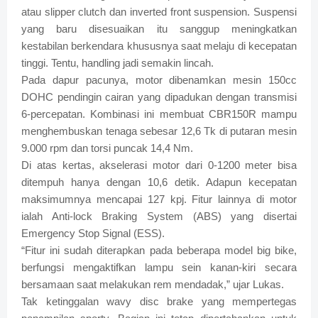
atau slipper clutch dan inverted front suspension. Suspensi
yang baru disesuaikan itu sanggup meningkatkan
kestabilan berkendara khususnya saat melaju di kecepatan
tinggi. Tentu, handling jadi semakin lincah.
Pada dapur pacunya, motor dibenamkan mesin 150cc
DOHC pendingin cairan yang dipadukan dengan transmisi
6-percepatan. Kombinasi ini membuat CBR150R mampu
menghembuskan tenaga sebesar 12,6 Tk di putaran mesin
9.000 rpm dan torsi puncak 14,4 Nm.
Di atas kertas, akselerasi motor dari 0-1200 meter bisa
ditempuh hanya dengan 10,6 detik. Adapun kecepatan
maksimumnya mencapai 127 kpj. Fitur lainnya di motor
ialah Anti-lock Braking System (ABS) yang disertai
Emergency Stop Signal (ESS).
“Fitur ini sudah diterapkan pada beberapa model big bike,
berfungsi mengaktifkan lampu sein kanan-kiri secara
bersamaan saat melakukan rem mendadak,” ujar Lukas.
Tak ketinggalan wavy disc brake yang mempertegas