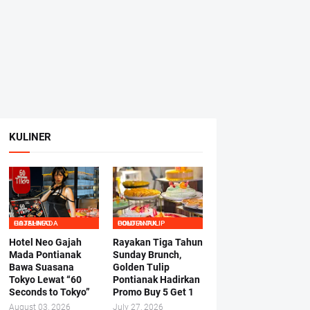
KULINER
HOTEL NEO GAJAHMADA
GOLDEN TULIP PONTIANAK
Hotel Neo Gajah
Rayakan Tiga Tahun
Mada Pontianak
Sunday Brunch,
Bawa Suasana
Golden Tulip
Tokyo Lewat “60
Pontianak Hadirkan
Seconds to Tokyo”
Promo Buy 5 Get 1
August 03, 2026
July 27, 2026