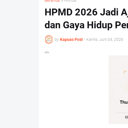
Beranda
Honda
HPMD 2026 Jadi Aj
dan Gaya Hidup P
by
Kapuas Post
-
Kamis, Juni 04, 2026
ads