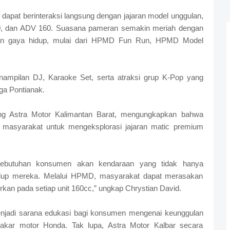
dapat berinteraksi langsung dengan jajaran model unggulan,
60, dan ADV 160. Suasana pameran semakin meriah dengan
 dan gaya hidup, mulai dari HPMD Fun Run, HPMD Model
nampilan DJ, Karaoke Set, serta atraksi grup K-Pop yang
a Pontianak.
ing Astra Motor Kalimantan Barat, mengungkapkan bahwa
i masyarakat untuk mengeksplorasi jajaran matic premium
kebutuhan konsumen akan kendaraan yang tidak hanya
idup mereka. Melalui HPMD, masyarakat dapat merasakan
kan pada setiap unit 160cc,” ungkap Chrystian David.
enjadi sarana edukasi bagi konsumen mengenai keunggulan
 bakar motor Honda. Tak lupa, Astra Motor Kalbar secara