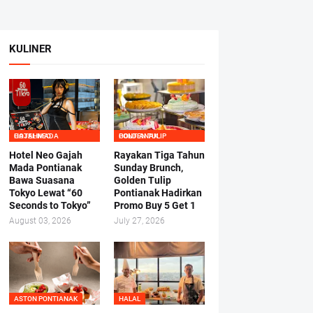
KULINER
HOTEL NEO GAJAHMADA
GOLDEN TULIP PONTIANAK
Hotel Neo Gajah
Rayakan Tiga Tahun
Mada Pontianak
Sunday Brunch,
Bawa Suasana
Golden Tulip
Tokyo Lewat “60
Pontianak Hadirkan
Seconds to Tokyo”
Promo Buy 5 Get 1
August 03, 2026
July 27, 2026
ASTON PONTIANAK
HALAL