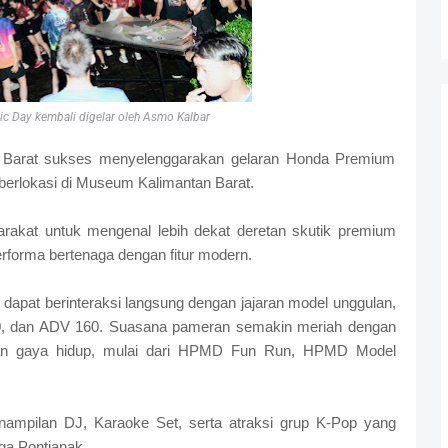
c Day kembali digelar oleh Asmo Kalbar
 Barat sukses menyelenggarakan gelaran Honda Premium
berlokasi di Museum Kalimantan Barat.
arakat untuk mengenal lebih dekat deretan skutik premium
orma bertenaga dengan fitur modern.
dapat berinteraksi langsung dengan jajaran model unggulan,
60, dan ADV 160. Suasana pameran semakin meriah dengan
 dan gaya hidup, mulai dari HPMD Fun Run, HPMD Model
nampilan DJ, Karaoke Set, serta atraksi grup K-Pop yang
a Pontianak.