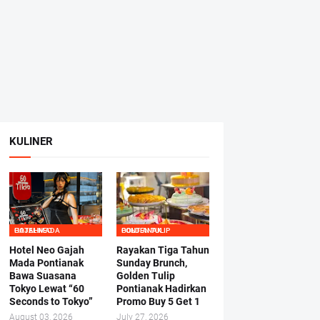
KULINER
HOTEL NEO GAJAHMADA
GOLDEN TULIP PONTIANAK
Hotel Neo Gajah
Rayakan Tiga Tahun
Mada Pontianak
Sunday Brunch,
Bawa Suasana
Golden Tulip
Tokyo Lewat “60
Pontianak Hadirkan
Seconds to Tokyo”
Promo Buy 5 Get 1
August 03, 2026
July 27, 2026