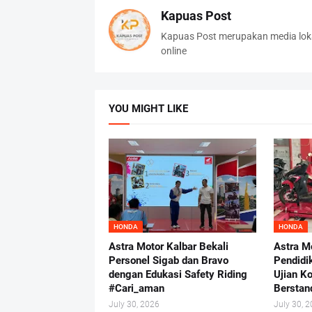
Kapuas Post
Kapuas Post merupakan media loka
online
YOU MIGHT LIKE
HONDA
HONDA
Astra Motor Kalbar Bekali
Astra M
Personel Sigab dan Bravo
Pendidi
dengan Edukasi Safety Riding
Ujian K
#Cari_aman
Berstand
July 30, 2026
July 30, 