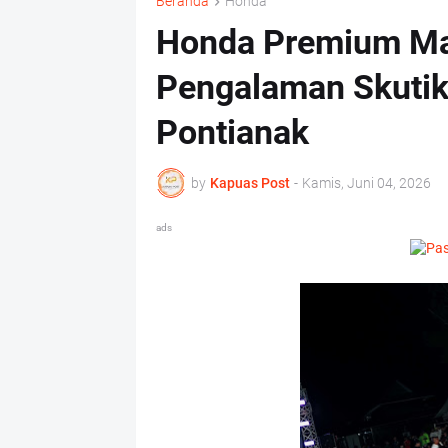
Beranda
Honda
Honda Premium Mat
Pengalaman Skutik
Pontianak
by
Kapuas Post
-
Kamis, Juni 04, 2026
ads