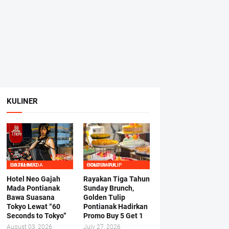
KULINER
HOTEL NEO GAJAHMADA
GOLDEN TULIP PONTIANAK
Hotel Neo Gajah
Rayakan Tiga Tahun
Mada Pontianak
Sunday Brunch,
Bawa Suasana
Golden Tulip
Tokyo Lewat “60
Pontianak Hadirkan
Seconds to Tokyo”
Promo Buy 5 Get 1
August 03, 2026
July 27, 2026