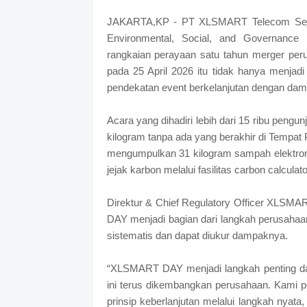
JAKARTA,KP - PT XLSMART Telecom Seja
Environmental, Social, and Governanc
rangkaian perayaan satu tahun merger per
pada 25 April 2026 itu tidak hanya menjad
pendekatan event berkelanjutan dengan damp
Acara yang dihadiri lebih dari 15 ribu pen
kilogram tanpa ada yang berakhir di Tempat
mengumpulkan 31 kilogram sampah elektron
jejak karbon melalui fasilitas carbon calculat
Direktur & Chief Regulatory Officer XLS
DAY menjadi bagian dari langkah perusahaa
sistematis dan dapat diukur dampaknya.
“XLSMART DAY menjadi langkah penting da
ini terus dikembangkan perusahaan. Kami p
prinsip keberlanjutan melalui langkah nyata