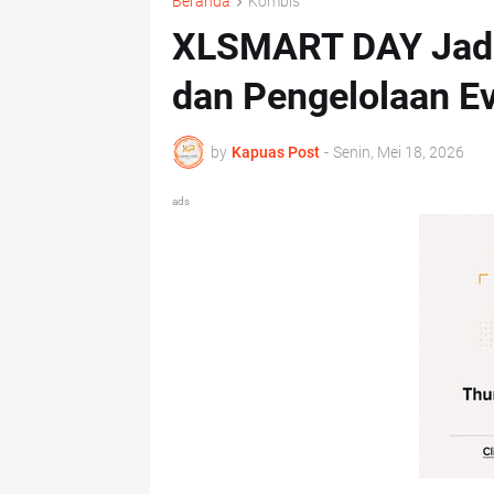
Beranda
Kombis
XLSMART DAY Jadi
dan Pengelolaan Ev
by
Kapuas Post
-
Senin, Mei 18, 2026
ads