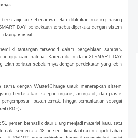
arnya.
 berkelanjutan sebenarnya telah dilakukan masing-masing
LSMART DAY, pendekatan tersebut diperkuat dengan sistem
ih komprehensif.
emiliki tantangan tersendiri dalam pengelolaan sampah,
an penggunaan material. Karena itu, melalui XLSMART DAY
g telah berjalan sebelumnya dengan pendekatan yang lebih
a sama dengan Waste4Change untuk menerapkan sistem
gsung berdasarkan kategori organik, anorganik, dan plastik
g, pengomposan, pakan ternak, hingga pemanfaatan sebagai
Fuel (RDF).
 51 persen berhasil didaur ulang menjadi material baru, satu
ternak, sementara 48 persen dimanfaatkan menjadi bahan
rsebut, XLSMART memperkirakan berhasil menghindari emisi