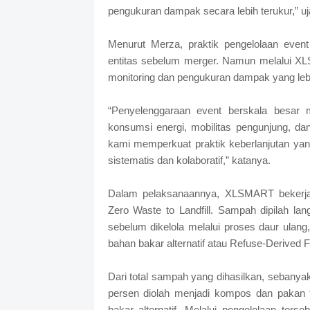
pengukuran dampak secara lebih terukur,” uj
Menurut Merza, praktik pengelolaan event
entitas sebelum merger. Namun melalui X
monitoring dan pengukuran dampak yang leb
“Penyelenggaraan event berskala besar m
konsumsi energi, mobilitas pengunjung, d
kami memperkuat praktik keberlanjutan yan
sistematis dan kolaboratif,” katanya.
Dalam pelaksanaannya, XLSMART bekerj
Zero Waste to Landfill. Sampah dipilah lan
sebelum dikelola melalui proses daur ulan
bahan bakar alternatif atau Refuse-Derived 
Dari total sampah yang dihasilkan, sebanyak
persen diolah menjadi kompos dan pakan 
bakar alternatif. Melalui pengelolaan te