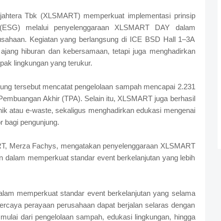
htera Tbk (XLSMART) memperkuat implementasi prinsip
e (ESG) melalui penyelenggaraan XLSMART DAY dalam
usahaan. Kegiatan yang berlangsung di ICE BSD Hall 1–3A
i ajang hiburan dan kebersamaan, tetapi juga menghadirkan
ak lingkungan yang terukur.
gunjung tersebut mencatat pengelolaan sampah mencapai 2.231
 Pembuangan Akhir (TPA). Selain itu, XLSMART juga berhasil
ik atau e-waste, sekaligus menghadirkan edukasi mengenai
or bagi pengunjung.
MART, Merza Fachys, mengatakan penyelenggaraan XLSMART
n dalam memperkuat standar event berkelanjutan yang lebih
lam memperkuat standar event berkelanjutan yang selama
ercaya perayaan perusahaan dapat berjalan selaras dengan
, mulai dari pengelolaan sampah, edukasi lingkungan, hingga