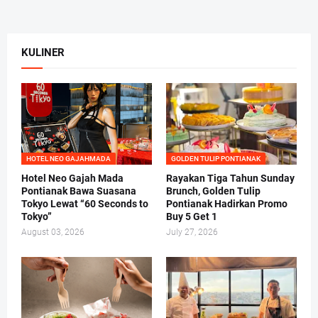
KULINER
HOTEL NEO GAJAHMADA
GOLDEN TULIP PONTIANAK
Hotel Neo Gajah Mada
Rayakan Tiga Tahun Sunday
Pontianak Bawa Suasana
Brunch, Golden Tulip
Tokyo Lewat “60 Seconds to
Pontianak Hadirkan Promo
Tokyo”
Buy 5 Get 1
August 03, 2026
July 27, 2026