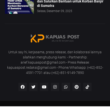
dan Salurkan Bantuan untuk Korban Banjir
di Sumatra
Selasa, Desember 09, 2025
Untuk say hi, kerjasama, press release, dan kolaborasi lainnya
silahkan menghubungi kami: - Partnership:
arief.kapuaspost@gmail.com - Press Release:
kapuaspost.redaksi@gmail.com - Phone/Whatsapp: (+62)-852-
4591-7701 atau (+62)-851-9149-7890