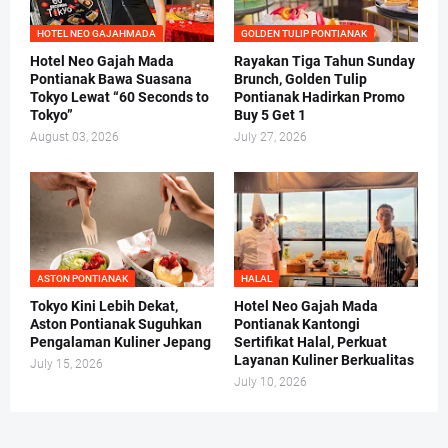
HOTEL NEO GAJAHMADA
GOLDEN TULIP PONTIANAK
Hotel Neo Gajah Mada
Rayakan Tiga Tahun Sunday
Pontianak Bawa Suasana
Brunch, Golden Tulip
Tokyo Lewat “60 Seconds to
Pontianak Hadirkan Promo
Tokyo”
Buy 5 Get 1
August 03, 2026
July 27, 2026
ASTON PONTIANAK
HALAL
Tokyo Kini Lebih Dekat,
Hotel Neo Gajah Mada
Aston Pontianak Suguhkan
Pontianak Kantongi
Pengalaman Kuliner Jepang
Sertifikat Halal, Perkuat
Layanan Kuliner Berkualitas
July 15, 2026
July 10, 2026