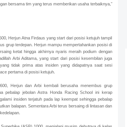
gan bersama tim yang terus memberikan usaha terbaiknya,"
0, Herjun Atna Firdaus yang start dari posisi ketujuh tampil
 grup terdepan. Herjun mampu mempertahankan posisi di
rsaing ketat hingga akhirnya nyaris meraih podium dengan
dillah Arbi Aditama, yang start dari posisi kesembilan juga
 yang tidak prima atas insiden yang didapatnya saat sesi
race pertama di posisi ketujuh.
S600, Herjun dan Arbi kembali berusaha menembus grup
a pebalap jebolan Astra Honda Racing School ini kerap
alami insiden terjatuh pada lap keempat sehingga pebalap
jutkan balapan. Sementara Arbi terus bersaing di lintasan dan
 kedelapan.
a Superbike (ASB) 1000, menjalani musim debutnya di kelas