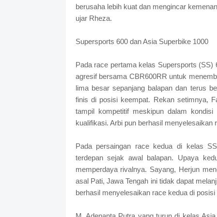
berusaha lebih kuat dan mengincar kemenan
ujar Rheza.
Supersports 600 dan Asia Superbike 1000
Pada race pertama kelas Supersports (SS) 60
agresif bersama CBR600RR untuk menembus
lima besar sepanjang balapan dan terus be
finis di posisi keempat. Rekan setimnya, Fa
tampil kompetitif meskipun dalam kondisi
kualifikasi. Arbi pun berhasil menyelesaikan 
Pada persaingan race kedua di kelas S
terdepan sejak awal balapan. Upaya kedu
memperdaya rivalnya. Sayang, Herjun meng
asal Pati, Jawa Tengah ini tidak dapat melan
berhasil menyelesaikan race kedua di posisi
M. Adenanta Putra yang turun di kelas Asi