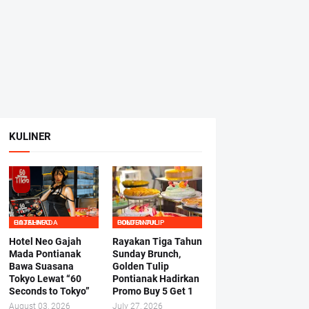
KULINER
HOTEL NEO GAJAHMADA
GOLDEN TULIP PONTIANAK
Hotel Neo Gajah
Rayakan Tiga Tahun
Mada Pontianak
Sunday Brunch,
Bawa Suasana
Golden Tulip
Tokyo Lewat “60
Pontianak Hadirkan
Seconds to Tokyo”
Promo Buy 5 Get 1
August 03, 2026
July 27, 2026