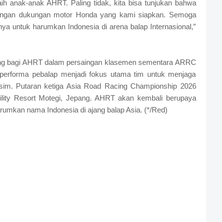
ih anak-anak AHRT. Paling tidak, kita bisa tunjukan bahwa
f dengan dukungan motor Honda yang kami siapkan. Semoga
tnya untuk harumkan Indonesia di arena balap Internasional,”
nting bagi AHRT dalam persaingan klasemen sementara ARRC
 performa pebalap menjadi fokus utama tim untuk menjaga
usim. Putaran ketiga Asia Road Racing Championship 2026
ility Resort Motegi, Jepang. AHRT akan kembali berupaya
umkan nama Indonesia di ajang balap Asia. (*/Red)