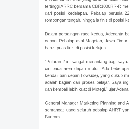
tertinggi ARRC bersama CBR1000RR-R menunj
dari posisi kedelapan. Pebalap berusia 
rombongan tengah, hingga ia finis di posisi 
Dalam persaingan race kedua, Adenanta b
depan. Pebalap asal Magetan, Jawa Timur i
harus puas finis di posisi ketujuh.
"Putaran 2 ini sangat menantang bagi say
diri pada area depan motor. Ada bebera
kendali ban depan (lowside), yang cukup me
adalah bagian dari proses belajar. Saya i
dan kembali lebih kuat di Motegi," ujar Adena
General Manager Marketing Planning and A
semangat juang seluruh pebalap AHRT yang
Buriram.