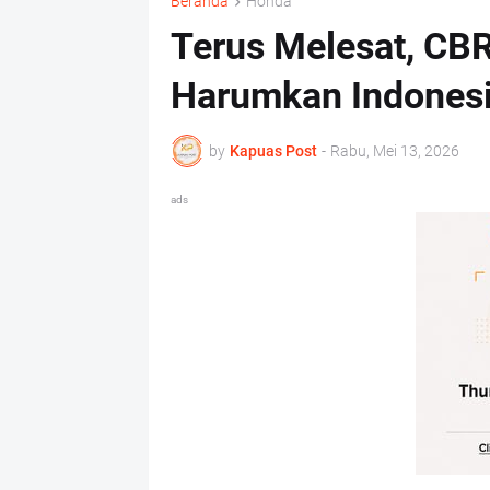
Beranda
Honda
Terus Melesat, CBR
Harumkan Indonesi
by
Kapuas Post
-
Rabu, Mei 13, 2026
ads