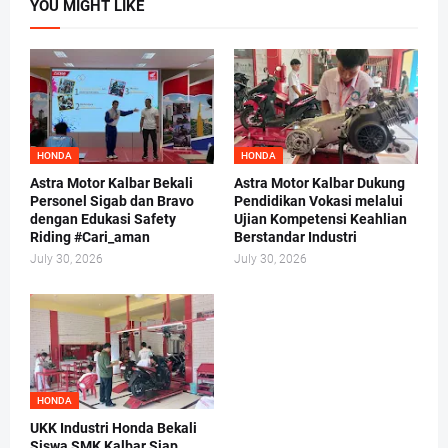
YOU MIGHT LIKE
HONDA
HONDA
Astra Motor Kalbar Bekali
Astra Motor Kalbar Dukung
Personel Sigab dan Bravo
Pendidikan Vokasi melalui
dengan Edukasi Safety
Ujian Kompetensi Keahlian
Riding #Cari_aman
Berstandar Industri
July 30, 2026
July 30, 2026
HONDA
UKK Industri Honda Bekali
Siswa SMK Kalbar Siap