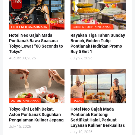
HOTEL NEO GAJAHMADA
GOLDEN TULIP PONTIANAK
Hotel Neo Gajah Mada
Rayakan Tiga Tahun Sunday
Pontianak Bawa Suasana
Brunch, Golden Tulip
Tokyo Lewat “60 Seconds to
Pontianak Hadirkan Promo
Tokyo”
Buy 5 Get 1
August 03, 2026
July 27, 2026
ASTON PONTIANAK
HALAL
Tokyo Kini Lebih Dekat,
Hotel Neo Gajah Mada
Aston Pontianak Suguhkan
Pontianak Kantongi
Pengalaman Kuliner Jepang
Sertifikat Halal, Perkuat
Layanan Kuliner Berkualitas
July 15, 2026
July 10, 2026