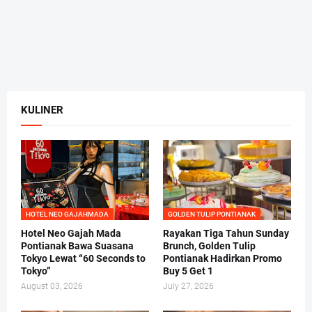
KULINER
HOTEL NEO GAJAHMADA
GOLDEN TULIP PONTIANAK
Hotel Neo Gajah Mada
Rayakan Tiga Tahun Sunday
Pontianak Bawa Suasana
Brunch, Golden Tulip
Tokyo Lewat “60 Seconds to
Pontianak Hadirkan Promo
Tokyo”
Buy 5 Get 1
August 03, 2026
July 27, 2026