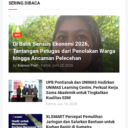
SERING DIBACA
BPS
Di Balik Sensus Ekonomi 2026,
Tantangan Petugas dari Penolakan Warga
hingga Ancaman Pelecehan
by
Kapuas Post
-
Kamis, Juni 25, 2026
UPB Pontianak dan UNIMAS Hadirkan
UNIMAS Learning Centre, Perkuat Kerja
Sama Akademik untuk Tingkatkan
Kualitas SDM
Kamis, Juli 16, 2026
XLSMART Percepat Pemulihan
Jaringan dan Salurkan Bantuan untuk
Korban Banjir di Sumatra