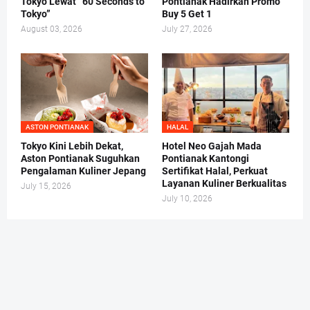
Tokyo Lewat “60 Seconds to
Pontianak Hadirkan Promo
Tokyo”
Buy 5 Get 1
August 03, 2026
July 27, 2026
ASTON PONTIANAK
HALAL
Tokyo Kini Lebih Dekat,
Hotel Neo Gajah Mada
Aston Pontianak Suguhkan
Pontianak Kantongi
Pengalaman Kuliner Jepang
Sertifikat Halal, Perkuat
Layanan Kuliner Berkualitas
July 15, 2026
July 10, 2026