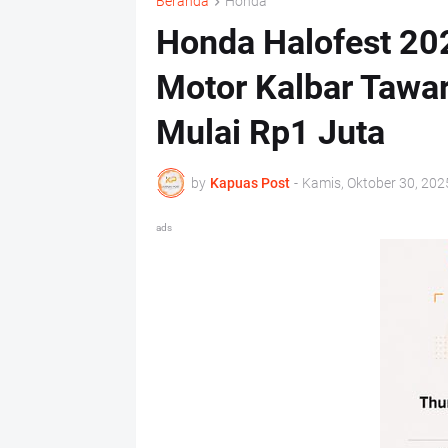
Beranda
Honda
Honda Halofest 202
Motor Kalbar Tawa
Mulai Rp1 Juta
by
Kapuas Post
-
Kamis, Oktober 30, 202
ads