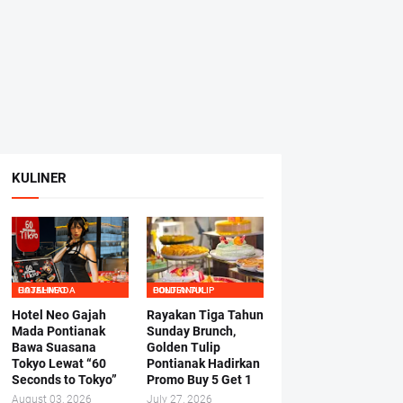
KULINER
HOTEL NEO GAJAHMADA
GOLDEN TULIP PONTIANAK
Hotel Neo Gajah
Rayakan Tiga Tahun
Mada Pontianak
Sunday Brunch,
Bawa Suasana
Golden Tulip
Tokyo Lewat “60
Pontianak Hadirkan
Seconds to Tokyo”
Promo Buy 5 Get 1
August 03, 2026
July 27, 2026