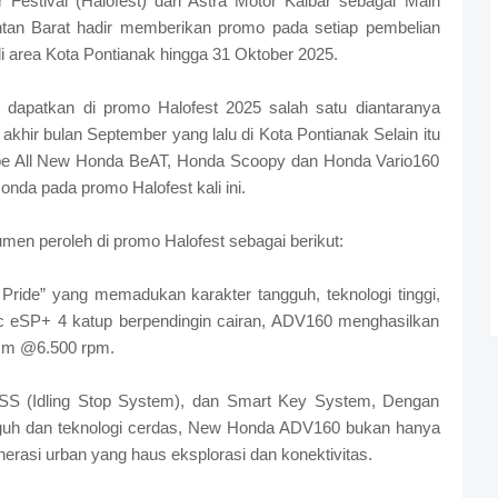
estival (Halofest) dari Astra Motor Kalbar sebagai Main
ntan Barat hadir memberikan promo pada setiap pembelian
di area Kota Pontianak hingga 31 Oktober 2025.
 dapatkan di promo Halofest 2025 salah satu diantaranya
akhir bulan September yang lalu di Kota Pontianak Selain itu
tipe All New Honda BeAT, Honda Scoopy dan Honda Vario160
nda pada promo Halofest kali ini.
en peroleh di promo Halofest sebagai berikut:
ide” yang memadukan karakter tangguh, teknologi tinggi,
cc eSP+ 4 katup berpendingin cairan, ADV160 menghasilkan
 Nm @6.500 rpm.
SS (Idling Stop System), dan Smart Key System, Dengan
gguh dan teknologi cerdas, New Honda ADV160 bukan hanya
enerasi urban yang haus eksplorasi dan konektivitas.