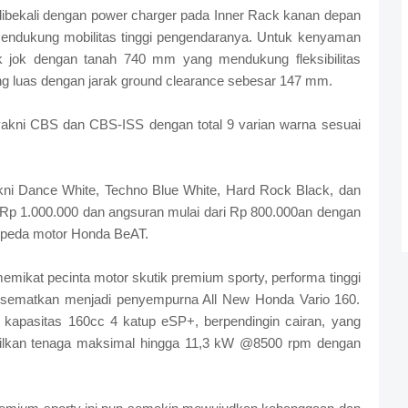
ibekali dengan power charger pada Inner Rack kanan depan
mendukung mobilitas tinggi pengendaranya. Untuk kenyaman
ak jok dengan tanah 740 mm yang mendukung fleksibilitas
ng luas dengan jarak ground clearance sebesar 147 mm.
yakni CBS dan CBS-ISS dengan total 9 varian warna sesuai
akni Dance White, Techno Blue White, Hard Rock Black, dan
p 1.000.000 dan angsuran mulai dari Rp 800.000an dengan
sepeda motor Honda BeAT.
mikat pecinta motor skutik premium sporty, performa tinggi
 disematkan menjadi penyempurna All New Honda Vario 160.
kapasitas 160cc 4 katup eSP+, berpendingin cairan, yang
lkan tenaga maksimal hingga 11,3 kW @8500 rpm dengan