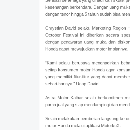
Sensasi bertenaga yang dihadirkan skutik 
kesenangan berkendara. Dengan uang muka 
dengan tenor hingga 5 tahun sudah bisa mem
Chrystian David selaku Marketing Region
October Festival ini diberikan secara spe
dengan penawaran uang muka dan diskon 
Honda dapat mewujudkan motor impiannya.
“Kami selalu berupaya menghadirkan be
setiap konsumen motor Honda agar konsum
yang memiliki fitur-fitur yang dapat mem
sehari-harinya.” Ucap David.
Astra Motor Kalbar selalu berkomitmen m
purna jual yang siap mendampingi dan mend
Selain melakukan pembelian langsung ke de
motor Honda melalui aplikasi MotorkuX.