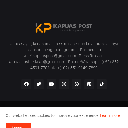
Untuk say hi, kerjasama, press release, dan kolaborasi lainnya
silahkan menghubungi kami: - Partnership:
arief.kapuaspost@gmail.com - Press Release:
kapuaspost.redaksi@gmail.com - Phone/Whatsapp: (+62)-852-
4591-7701 atau (+62)-851-9149-7890
Home
Tentang Kami
Hubungi Kami
Our website uses cookies to improve your experience.
Learn more
Pedoman Media Siber
Disclaimer
Accept !