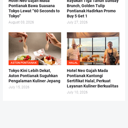
Hotel Neo Gajah Mada
Rayakan Tiga Tahun Sunday
Pontianak Bawa Suasana
Brunch, Golden Tulip
Tokyo Lewat “60 Seconds to
Pontianak Hadirkan Promo
Tokyo”
Buy 5 Get 1
August 03, 2026
July 27, 2026
ASTON PONTIANAK
HALAL
Tokyo Kini Lebih Dekat,
Hotel Neo Gajah Mada
Aston Pontianak Suguhkan
Pontianak Kantongi
Pengalaman Kuliner Jepang
Sertifikat Halal, Perkuat
Layanan Kuliner Berkualitas
July 15, 2026
July 10, 2026