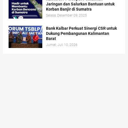
Jaringan dan Salurkan Bantuan untuk
Korban Banjir di Sumatra
Selasa, Desember 09, 2025
Bank Kalbar Perkuat Sinergi CSR untuk
Dukung Pembangunan Kalimantan
Barat
Jumat, Juli 10, 2026