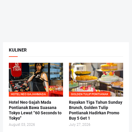
KULINER
HOTEL NEO GAJAHMADA
GOLDEN TULIP PONTIANAK
Hotel Neo Gajah Mada
Rayakan Tiga Tahun Sunday
Pontianak Bawa Suasana
Brunch, Golden Tulip
Tokyo Lewat “60 Seconds to
Pontianak Hadirkan Promo
Tokyo”
Buy 5 Get 1
August 03, 2026
July 27, 2026