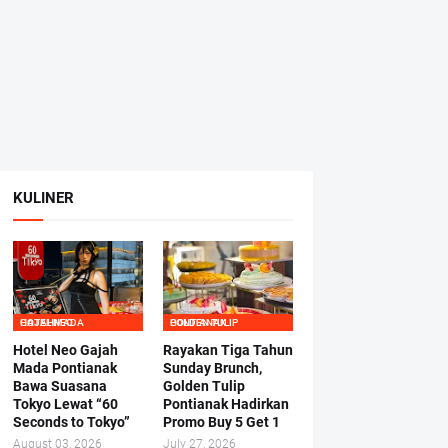
KULINER
HOTEL NEO GAJAHMADA
GOLDEN TULIP PONTIANAK
Hotel Neo Gajah
Rayakan Tiga Tahun
Mada Pontianak
Sunday Brunch,
Bawa Suasana
Golden Tulip
Tokyo Lewat “60
Pontianak Hadirkan
Seconds to Tokyo”
Promo Buy 5 Get 1
August 03, 2026
July 27, 2026