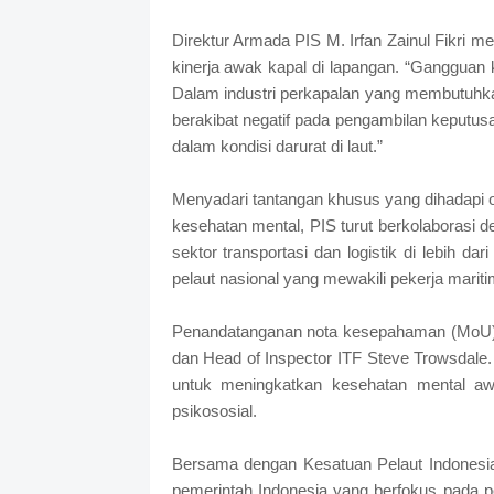
Direktur Armada PIS M. Irfan Zainul Fikri m
kinerja awak kapal di lapangan. “Gangguan 
Dalam industri perkapalan yang membutuhka
berakibat negatif pada pengambilan keputusa
dalam kondisi darurat di laut.”
Menyadari tantangan khusus yang dihadapi
kesehatan mental, PIS turut berkolaborasi d
sektor transportasi dan logistik di lebih da
pelaut nasional yang mewakili pekerja mariti
Penandatanganan nota kesepahaman (MoU) ini
dan Head of Inspector ITF Steve Trowsdale
untuk meningkatkan kesehatan mental aw
psikososial.
Bersama dengan Kesatuan Pelaut Indonesia
pemerintah Indonesia yang berfokus pada pe