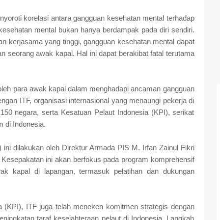
enyoroti korelasi antara gangguan kesehatan mental terhadap
kesehatan mental bukan hanya berdampak pada diri sendiri.
n kerjasama yang tinggi, gangguan kesehatan mental dapat
n seorang awak kapal. Hal ini dapat berakibat fatal terutama
 oleh para awak kapal dalam menghadapi ancaman gangguan
engan ITF, organisasi internasional yang menaungi pekerja di
ri 150 negara, serta Kesatuan Pelaut Indonesia (KPI), serikat
m di Indonesia.
 dilakukan oleh Direktur Armada PIS M. Irfan Zainul Fikri
. Kesepakatan ini akan berfokus pada program komprehensif
ak kapal di lapangan, termasuk pelatihan dan dukungan
 (KPI), ITF juga telah meneken komitmen strategis dengan
ningkatan taraf kesejahteraan pelaut di Indonesia. Langkah