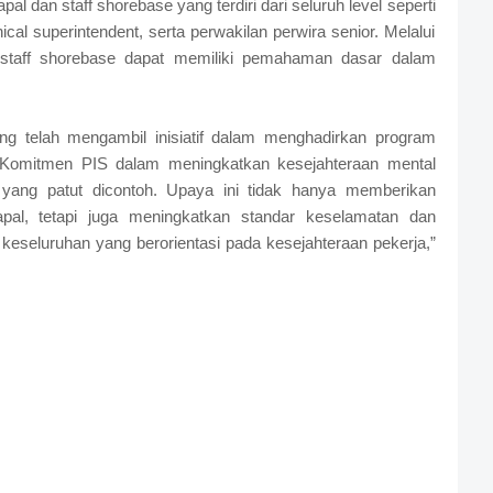
l dan staff shorebase yang terdiri dari seluruh level seperti
ical superintendent, serta perwakilan perwira senior. Melalui
n staff shorebase dapat memiliki pemahaman dasar dalam
ng telah mengambil inisiatif dalam menghadirkan program
“Komitmen PIS dalam meningkatkan kesejahteraan mental
yang patut dicontoh. Upaya ini tidak hanya memberikan
apal, tetapi juga meningkatkan standar keselamatan dan
a keseluruhan yang berorientasi pada kesejahteraan pekerja,”