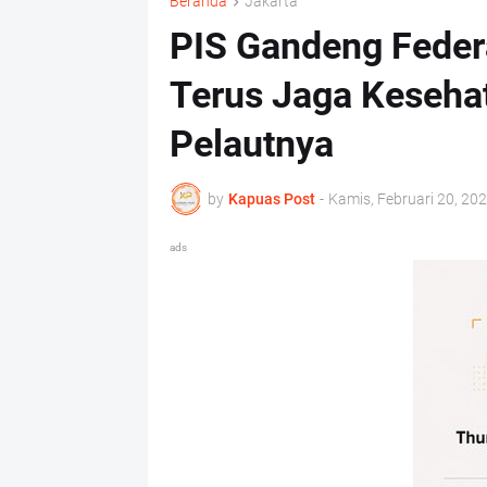
Beranda
Jakarta
PIS Gandeng Federa
Terus Jaga Keseha
Pelautnya
by
Kapuas Post
-
Kamis, Februari 20, 20
ads