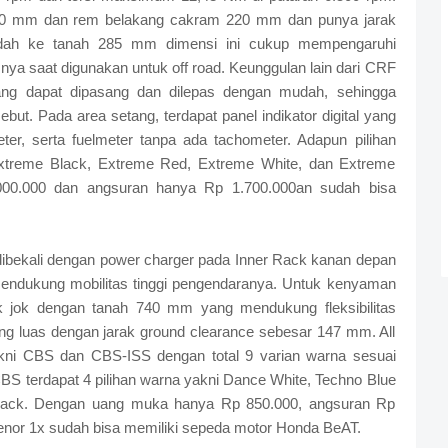
0 mm dan rem belakang cakram 220 mm dan punya jarak
ndah ke tanah 285 mm dimensi ini cukup mempengaruhi
 saat digunakan untuk off road. Keunggulan lain dari CRF
yang dapat dipasang dan dilepas dengan mudah, sehingga
ut. Pada area setang, terdapat panel indikator digital yang
ometer, serta fuelmeter tanpa ada tachometer. Adapun pilihan
 Extreme Black, Extreme Red, Extreme White, dan Extreme
00.000 dan angsuran hanya Rp 1.700.000an sudah bisa
ibekali dengan power charger pada Inner Rack kanan depan
mendukung mobilitas tinggi pengendaranya. Untuk kenyaman
ak jok dengan tanah 740 mm yang mendukung fleksibilitas
ng luas dengan jarak ground clearance sebesar 147 mm. All
ni CBS dan CBS-ISS dengan total 9 varian warna sesuai
CBS terdapat 4 pilihan warna yakni Dance White, Techno Blue
lack. Dengan uang muka hanya Rp 850.000, angsuran Rp
nor 1x sudah bisa memiliki sepeda motor Honda BeAT.