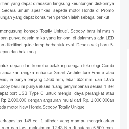
ilihan yang dapat dirasakan langsung keuntungan diskonnya
. Secara umum spesifikasi sepeda motor Honda di Promo
ntungan yang dapat konsumen peroleh ialah sebagai berikut
engusung konsep 'Totally Unique', Scoopy baru ini masih
pan punya desain mika yang lonjong, di dalamnya ada LED
n dikelilingi guide lamp berbentuk oval. Desain velg baru 5-
 depan dan belakang.
untuk depan dan tromol di belakang dengan teknologi Combi
andalkan rangka enhance Smart Architecture Frame atau
mensi, ia punya panjang 1.869 mm, lebar 693 mm, dan 1.075
opy baru ini punya akses ruang penyimpanan seluas 4 liter
rdapat port USB Type C untuk mengisi daya perangkat atau
 Rp 2.000.000 dengan angsuran mulai dari Rp. 1.000.000an
peda motor New Honda Scoopy Totally Unique.
erkapasitas 149 cc, 1 silinder yang mampu mengeluarkan
0 rpm dan torsi maksimum 12,43 Nm di putaran 6.500 rpm.