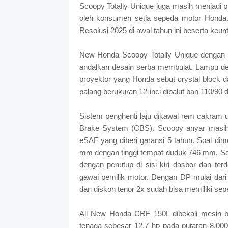
Scoopy Totally Unique juga masih menjadi p
oleh konsumen setia sepeda motor Honda
Resolusi 2025 di awal tahun ini beserta keu
New Honda Scoopy Totally Unique dengan m
andalkan desain serba membulat. Lampu de
proyektor yang Honda sebut crystal block da
palang berukuran 12-inci dibalut ban 110/90
Sistem penghenti laju dikawal rem cakram 
Brake System (CBS). Scoopy anyar masih 
eSAF yang diberi garansi 5 tahun. Soal di
mm dengan tinggi tempat duduk 746 mm. Sco
dengan penutup di sisi kiri dasbor dan te
gawai pemilik motor. Dengan DP mulai dari
dan diskon tenor 2x sudah bisa memiliki se
All New Honda CRF 150L dibekali mesin b
tenaga sebesar 12,7 hp pada putaran 8.00