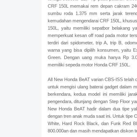
CRF 150L memakai rem depan cakram 24
sumbu roda 1.375 mm serta jarak tere
kemudahan mengendarai CRF 150L, khususnya
150L, yaitu memiliki sepatbor belakang 
memperkuat kesan off road pada motor terseb
terdiri dari spidometer, trip A, trip B, od
warna yang bisa dipilih konsumen, yaitu
Green. Dengan uang muka hanya Rp 3.0
memiliki sepeda motor Honda CRF 150L.
All New Honda BeAT varian CBS-ISS telah d
untuk mengisi ulang baterai gadget dalam 
berkendara, kedua model ini memiliki jar
pengendara, ditunjang dengan Step Floor ya
New Honda BeAT hadir dalam dua tipe yak
dengan tren anak muda saat ini. Untuk tipe 
White, Hard Rock Black, dan Funk Red B
800.000an dan masih mendapatkan diskon te