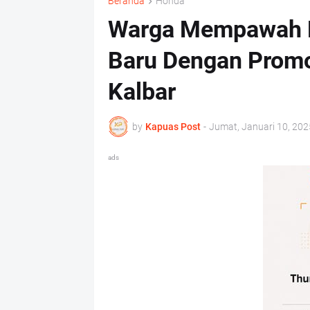
Beranda
Honda
Warga Mempawah B
Baru Dengan Prom
Kalbar
by
Kapuas Post
-
Jumat, Januari 10, 202
ads