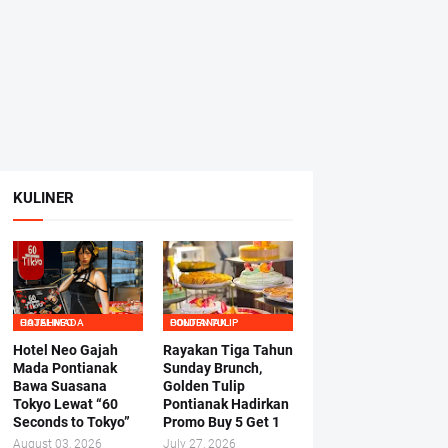
KULINER
HOTEL NEO GAJAHMADA
GOLDEN TULIP PONTIANAK
Hotel Neo Gajah
Rayakan Tiga Tahun
Mada Pontianak
Sunday Brunch,
Bawa Suasana
Golden Tulip
Tokyo Lewat “60
Pontianak Hadirkan
Seconds to Tokyo”
Promo Buy 5 Get 1
August 03, 2026
July 27, 2026