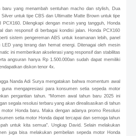
 baru yang menambah sentuhan macho dan stylish, Dua
e Silver untuk tipe CBS dan Ultimatte Matte Brown untuk tipe
l PCX160. Dilengkapi dengan mesin yang tangguh, Honda
dan responsif di berbagai kondisi jalan. Honda PCX160
seperti sistem pengereman ABS untuk keamanan lebih, panel
pu LED yang terang dan hemat energi. Ditenagai oleh mesin
atic ini memberikan akselerasi yang responsif dan stabilitas
rta angsuran hanya Rp 1.500.000an sudah dapat memiliki
dapatkan diskon tenor 4x.
Gangga Nanda Adi Surya mengatakan bahwa momentum awal
ar guna mengapresiasi para konsumen setia sepeda motor
ahkan pergantian tahun. “Momen awal tahun baru 2025 ini
n segala resolusi terbaru yang akan direalisasikan di tahun
iki motor Honda baru. Maka dengan adanya promo Resolusi
nsumen setia motor Honda dapat tercapai dan semoga tahun
pah untuk kita semua”. Ungkap David. Selain melakukan
umen juga bisa melakukan pembelian sepeda motor Honda