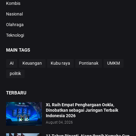
Kombis
Nasional
Olahraga
Teknologi
MAIN TAGS
AI
Keuangan
Kubu raya
Pontianak
UMKM
politik
TERBARU
XL Raih Empat Penghargaan Ookla,
Dinobatkan sebagai Jaringan Terbaik
Indonesia 2026
August 04, 2026
11 Tahun Dinanti, Ajang Ikonik Yamaha Cup