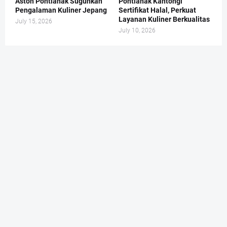
Aston Pontianak Suguhkan
Pontianak Kantongi
Pengalaman Kuliner Jepang
Sertifikat Halal, Perkuat
Layanan Kuliner Berkualitas
July 15, 2026
July 10, 2026