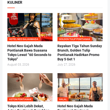
KULINER
HOTEL NEO GAJAHMADA
GOLDEN TULIP PONTIANAK
Hotel Neo Gajah Mada
Rayakan Tiga Tahun Sunday
Pontianak Bawa Suasana
Brunch, Golden Tulip
Tokyo Lewat “60 Seconds to
Pontianak Hadirkan Promo
Tokyo”
Buy 5 Get 1
August 03, 2026
July 27, 2026
ASTON PONTIANAK
HALAL
Tokyo Kini Lebih Dekat,
Hotel Neo Gajah Mada