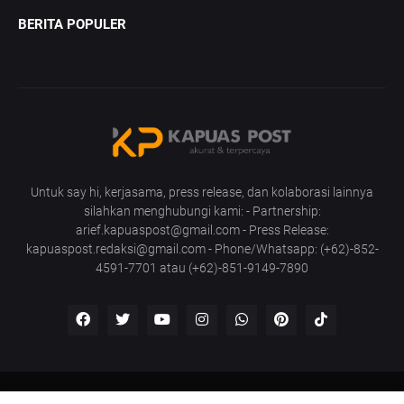
BERITA POPULER
Untuk say hi, kerjasama, press release, dan kolaborasi lainnya
silahkan menghubungi kami: - Partnership:
arief.kapuaspost@gmail.com - Press Release:
kapuaspost.redaksi@gmail.com - Phone/Whatsapp: (+62)-852-
4591-7701 atau (+62)-851-9149-7890