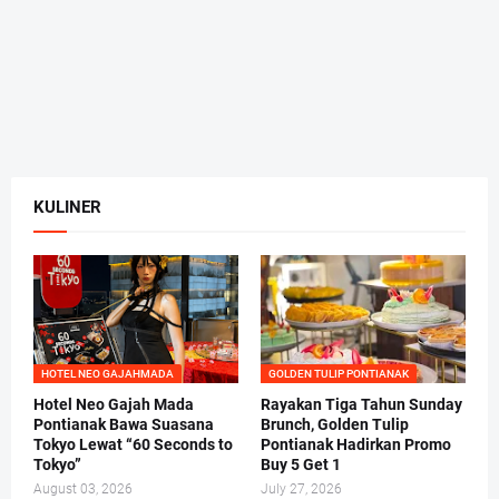
KULINER
HOTEL NEO GAJAHMADA
GOLDEN TULIP PONTIANAK
Hotel Neo Gajah Mada
Rayakan Tiga Tahun Sunday
Pontianak Bawa Suasana
Brunch, Golden Tulip
Tokyo Lewat “60 Seconds to
Pontianak Hadirkan Promo
Tokyo”
Buy 5 Get 1
August 03, 2026
July 27, 2026