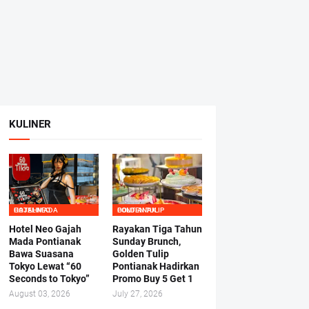
KULINER
HOTEL NEO GAJAHMADA
GOLDEN TULIP PONTIANAK
Hotel Neo Gajah
Rayakan Tiga Tahun
Mada Pontianak
Sunday Brunch,
Bawa Suasana
Golden Tulip
Tokyo Lewat “60
Pontianak Hadirkan
Seconds to Tokyo”
Promo Buy 5 Get 1
August 03, 2026
July 27, 2026