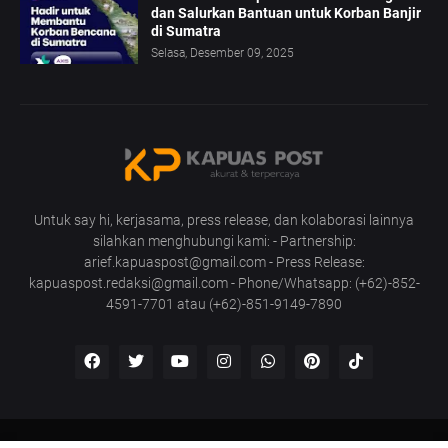
dan Salurkan Bantuan untuk Korban Banjir
di Sumatra
Selasa, Desember 09, 2025
Untuk say hi, kerjasama, press release, dan kolaborasi lainnya
silahkan menghubungi kami: - Partnership:
arief.kapuaspost@gmail.com - Press Release:
kapuaspost.redaksi@gmail.com - Phone/Whatsapp: (+62)-852-
4591-7701 atau (+62)-851-9149-7890