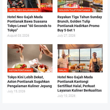
HOTEL NEO GAJAHMADA
GOLDEN TULIP PONTIANAK
Hotel Neo Gajah Mada
Rayakan Tiga Tahun Sunday
Pontianak Bawa Suasana
Brunch, Golden Tulip
Tokyo Lewat “60 Seconds to
Pontianak Hadirkan Promo
Tokyo”
Buy 5 Get 1
August 03, 2026
July 27, 2026
ASTON PONTIANAK
HALAL
Tokyo Kini Lebih Dekat,
Hotel Neo Gajah Mada
Aston Pontianak Suguhkan
Pontianak Kantongi
Pengalaman Kuliner Jepang
Sertifikat Halal, Perkuat
Layanan Kuliner Berkualitas
July 15, 2026
July 10, 2026