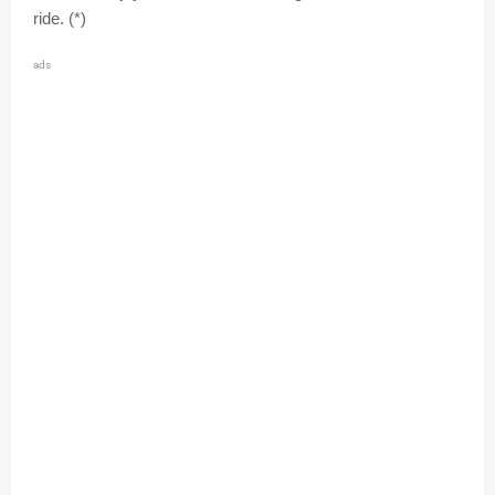
ride. (*)
ads