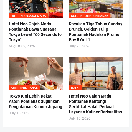
HOTEL NEO GAJAHMADA
GOLDEN TULIP PONTIANAK
Hotel Neo Gajah Mada
Rayakan Tiga Tahun Sunday
Pontianak Bawa Suasana
Brunch, Golden Tulip
Tokyo Lewat “60 Seconds to
Pontianak Hadirkan Promo
Tokyo”
Buy 5 Get 1
August 03, 2026
July 27, 2026
ASTON PONTIANAK
HALAL
Tokyo Kini Lebih Dekat,
Hotel Neo Gajah Mada
Aston Pontianak Suguhkan
Pontianak Kantongi
Pengalaman Kuliner Jepang
Sertifikat Halal, Perkuat
Layanan Kuliner Berkualitas
July 15, 2026
July 10, 2026