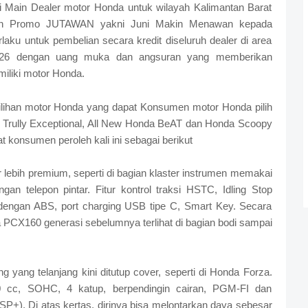
 Main Dealer motor Honda untuk wilayah Kalimantan Barat
kan Promo JUTAWAN yakni Juni Makin Menawan kepada
aku untuk pembelian secara kredit diseluruh dealer di area
2026 dengan uang muka dan angsuran yang memberikan
miliki motor Honda.
ilihan motor Honda yang dapat Konsumen motor Honda pilih
ully Exceptional, All New Honda BeAT dan Honda Scoopy
 konsumen peroleh kali ini sebagai berikut
r lebih premium, seperti di bagian klaster instrumen memakai
an telepon pintar. Fitur kontrol traksi HSTC, Idling Stop
engan ABS, port charging USB tipe C, Smart Key. Secara
PCX160 generasi sebelumnya terlihat di bagian bodi sampai
ng yang telanjang kini ditutup cover, seperti di Honda Forza.
160 cc, SOHC, 4 katup, berpendingin cairan, PGM-FI dan
P+). Di atas kertas, dirinya bisa melontarkan daya sebesar