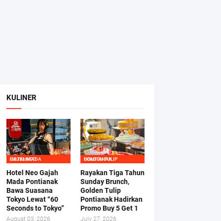
KULINER
HOTEL NEO GAJAHMADA
GOLDEN TULIP PONTIANAK
Hotel Neo Gajah
Rayakan Tiga Tahun
Mada Pontianak
Sunday Brunch,
Bawa Suasana
Golden Tulip
Tokyo Lewat “60
Pontianak Hadirkan
Seconds to Tokyo”
Promo Buy 5 Get 1
August 03, 2026
July 27, 2026