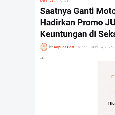
Beranda
Honda
Saatnya Ganti Moto
Hadirkan Promo J
Keuntungan di Sek
by
Kapuas Post
-
Minggu, Juni 14, 2026
ads