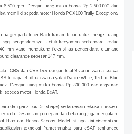
da 6.500 rpm. Dengan uang muka hanya Rp 2.500.000 dan
isa memiliki sepeda motor Honda PCX160 Trully Exceptional
 charger pada Inner Rack kanan depan untuk mengisi ulang
 tinggi pengendaranya. Untuk kenyaman berkendara, kedua
740 mm yang mendukung fleksibilitas pengendara, ditunjang
ground clearance sebesar 147 mm.
yakni CBS dan CBS-ISS dengan total 9 varian warna sesuai
CBS terdapat 4 pilihan warna yakni Dance White, Techno Blue
lack. Dengan uang muka hanya Rp 800.000 dan angsuran
iki sepeda motor Honda BeAT.
aru dan garis bodi S (shape) serta desain lekukan modern
berbeda. Desain lampu depan dan belakang juga mengalami
 khas dari Honda Scoopy. Model ini juga kini disematkan
gaplikasian teknologi frame(rangka) baru eSAF (enhanced