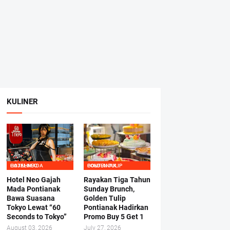
KULINER
HOTEL NEO GAJAHMADA
GOLDEN TULIP PONTIANAK
Hotel Neo Gajah
Rayakan Tiga Tahun
Mada Pontianak
Sunday Brunch,
Bawa Suasana
Golden Tulip
Tokyo Lewat “60
Pontianak Hadirkan
Seconds to Tokyo”
Promo Buy 5 Get 1
August 03, 2026
July 27, 2026