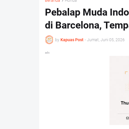
Beranda
Honda
Pebalap Muda Indo
di Barcelona, Temp
by
Kapuas Post
-
Jumat, Juni 05, 2026
ads