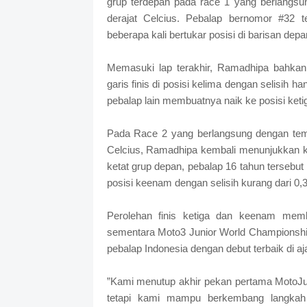
grup terdepan pada race 1 yang berlangs
derajat Celcius. Pebalap bernomor #32 t
beberapa kali bertukar posisi di barisan depa
Memasuki lap terakhir, Ramadhipa bahka
garis finis di posisi kelima dengan selisih 
pebalap lain membuatnya naik ke posisi ketig
Pada Race 2 yang berlangsung dengan tempe
Celcius, Ramadhipa kembali menunjukkan ko
ketat grup depan, pebalap 16 tahun terseb
posisi keenam dengan selisih kurang dari 0,
Perolehan finis ketiga dan keenam mem
sementara Moto3 Junior World Championship 
pebalap Indonesia dengan debut terbaik di
”Kami menutup akhir pekan pertama MotoJunio
tetapi kami mampu berkembang langkah 