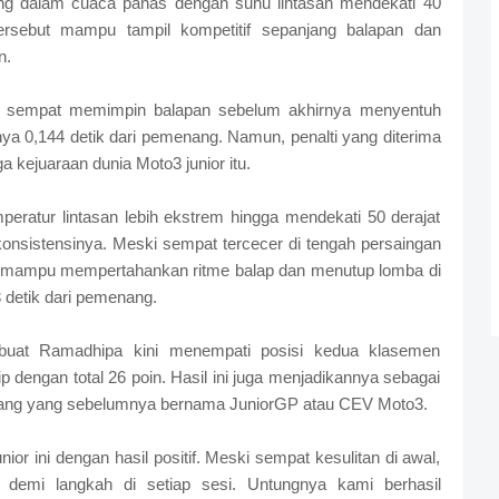
ung dalam cuaca panas dengan suhu lintasan mendekati 40
ersebut mampu tampil kompetitif sepanjang balapan dan
n.
n sempat memimpin balapan sebelum akhirnya menyentuh
hanya 0,144 detik dari pemenang. Namun, penalti yang diterima
a kejuaraan dunia Moto3 junior itu.
ratur lintasan lebih ekstrem hingga mendekati 50 derajat
nsistensinya. Meski sempat tercecer di tengah persaingan
ut mampu mempertahankan ritme balap dan menutup lomba di
3 detik dari pemenang.
buat Ramadhipa kini menempati posisi kedua klasemen
dengan total 26 poin. Hasil ini juga menjadikannya sebagai
 ajang yang sebelumnya bernama JuniorGP atau CEV Moto3.
r ini dengan hasil positif. Meski sempat kesulitan di awal,
demi langkah di setiap sesi. Untungnya kami berhasil