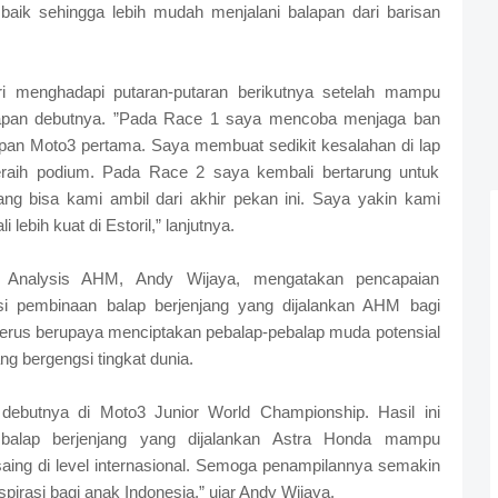
 baik sehingga lebih mudah menjalani balapan dari barisan
 menghadapi putaran-putaran berikutnya setelah mampu
lapan debutnya. ”Pada Race 1 saya mencoba menjaga ban
pan Moto3 pertama. Saya membuat sedikit kesalahan di lap
 meraih podium. Pada Race 2 saya kembali bertarung untuk
ang bisa kami ambil dari akhir pekan ini. Saya yakin kami
lebih kuat di Estoril,” lanjutnya.
 Analysis AHM, Andy Wijaya, mengatakan pencapaian
si pembinaan balap berjenjang yang dijalankan AHM bagi
erus berupaya menciptakan pebalap-pebalap muda potensial
ng bergengsi tingkat dunia.
ebutnya di Moto3 Junior World Championship. Hasil ini
alap berjenjang yang dijalankan Astra Honda mampu
ing di level internasional. Semoga penampilannya semakin
spirasi bagi anak Indonesia,” ujar Andy Wijaya.