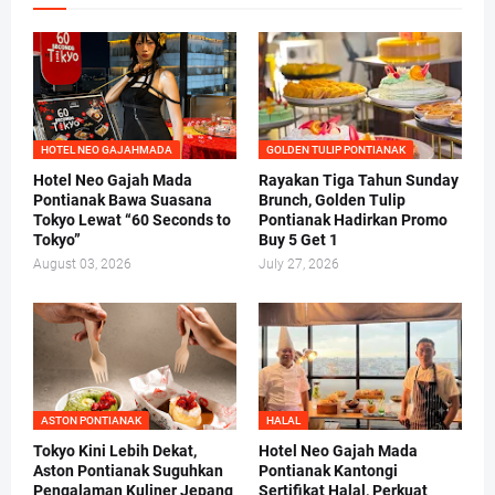
HOTEL NEO GAJAHMADA
GOLDEN TULIP PONTIANAK
Hotel Neo Gajah Mada
Rayakan Tiga Tahun Sunday
Pontianak Bawa Suasana
Brunch, Golden Tulip
Tokyo Lewat “60 Seconds to
Pontianak Hadirkan Promo
Tokyo”
Buy 5 Get 1
August 03, 2026
July 27, 2026
ASTON PONTIANAK
HALAL
Tokyo Kini Lebih Dekat,
Hotel Neo Gajah Mada
Aston Pontianak Suguhkan
Pontianak Kantongi
Pengalaman Kuliner Jepang
Sertifikat Halal, Perkuat