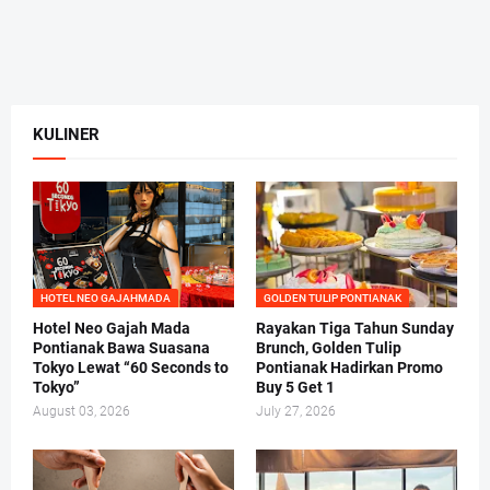
KULINER
HOTEL NEO GAJAHMADA
GOLDEN TULIP PONTIANAK
Hotel Neo Gajah Mada
Rayakan Tiga Tahun Sunday
Pontianak Bawa Suasana
Brunch, Golden Tulip
Tokyo Lewat “60 Seconds to
Pontianak Hadirkan Promo
Tokyo”
Buy 5 Get 1
August 03, 2026
July 27, 2026