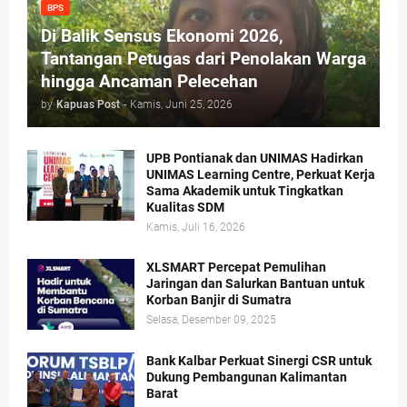
BPS
Di Balik Sensus Ekonomi 2026,
Tantangan Petugas dari Penolakan Warga
hingga Ancaman Pelecehan
by
Kapuas Post
-
Kamis, Juni 25, 2026
UPB Pontianak dan UNIMAS Hadirkan
UNIMAS Learning Centre, Perkuat Kerja
Sama Akademik untuk Tingkatkan
Kualitas SDM
Kamis, Juli 16, 2026
XLSMART Percepat Pemulihan
Jaringan dan Salurkan Bantuan untuk
Korban Banjir di Sumatra
Selasa, Desember 09, 2025
Bank Kalbar Perkuat Sinergi CSR untuk
Dukung Pembangunan Kalimantan
Barat