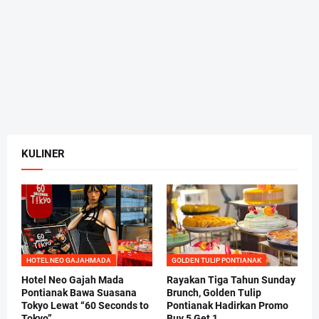
KULINER
HOTEL NEO GAJAHMADA
GOLDEN TULIP PONTIANAK
Hotel Neo Gajah Mada
Rayakan Tiga Tahun Sunday
Pontianak Bawa Suasana
Brunch, Golden Tulip
Tokyo Lewat “60 Seconds to
Pontianak Hadirkan Promo
Tokyo”
Buy 5 Get 1