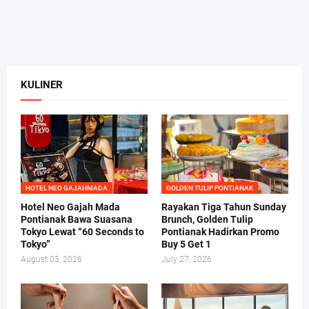
KULINER
HOTEL NEO GAJAHMADA
GOLDEN TULIP PONTIANAK
Hotel Neo Gajah Mada
Rayakan Tiga Tahun Sunday
Pontianak Bawa Suasana
Brunch, Golden Tulip
Tokyo Lewat “60 Seconds to
Pontianak Hadirkan Promo
Tokyo”
Buy 5 Get 1
August 03, 2026
July 27, 2026