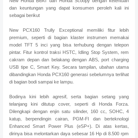
New Honda BeAT dan Honda Scoopy dengan ketentuan
dan keuntungan yang dapat konsumen peroleh kali ini
sebagai berikut
New PCX160 Trully Exceptional memiliki fitur lebih
premium, seperti di bagian klaster instrumen memakai
model TFT 5 inci yang bisa terhubung dengan telepon
pintar. Fitur kontrol traksi HSTC, Idling Stop System, rem
cakram depan dan belakang dengan ABS, port charging
USB tipe C, Smart Key. Secara tampilan, ubahan utama
dibandingkan Honda PCX160 generasi sebelumnya terlihat
di bagian bodi sampai ke lampu.
Bodinya kini lebih agresif, serta bagian setang yang
telanjang kini ditutup cover, seperti di Honda Forza.
Dilengkapi dengan enjin satu silinder, 160 cc, SOHC, 4
katup, berpendingin cairan, PGM-FI dan berteknologi
Enhanced Smart Power Plus (eSP+). Di atas kertas,
dirinya bisa melontarkan daya sebesar 16 Hp di 8.500 rpm