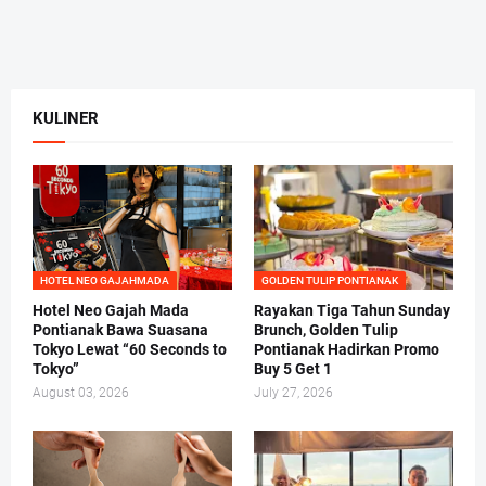
KULINER
HOTEL NEO GAJAHMADA
GOLDEN TULIP PONTIANAK
Hotel Neo Gajah Mada
Rayakan Tiga Tahun Sunday
Pontianak Bawa Suasana
Brunch, Golden Tulip
Tokyo Lewat “60 Seconds to
Pontianak Hadirkan Promo
Tokyo”
Buy 5 Get 1
August 03, 2026
July 27, 2026