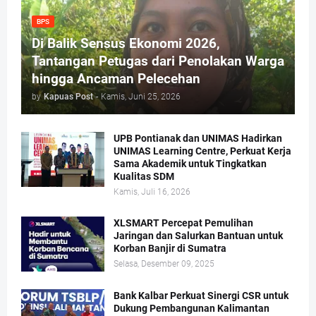
BPS
Di Balik Sensus Ekonomi 2026,
Tantangan Petugas dari Penolakan Warga
hingga Ancaman Pelecehan
by
Kapuas Post
-
Kamis, Juni 25, 2026
UPB Pontianak dan UNIMAS Hadirkan
UNIMAS Learning Centre, Perkuat Kerja
Sama Akademik untuk Tingkatkan
Kualitas SDM
Kamis, Juli 16, 2026
XLSMART Percepat Pemulihan
Jaringan dan Salurkan Bantuan untuk
Korban Banjir di Sumatra
Selasa, Desember 09, 2025
Bank Kalbar Perkuat Sinergi CSR untuk
Dukung Pembangunan Kalimantan