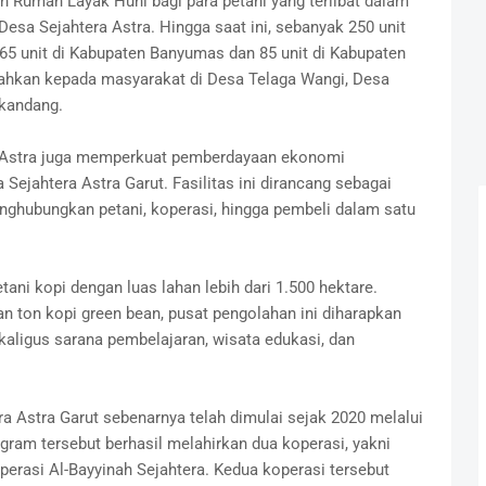
Rumah Layak Huni bagi para petani yang terlibat dalam
esa Sejahtera Astra. Hingga saat ini, sebanyak 250 unit
 165 unit di Kabupaten Banyumas dan 85 unit di Kabupaten
erahkan kepada masyarakat di Desa Telaga Wangi, Desa
kandang.
, Astra juga memperkuat pemberdayaan ekonomi
ejahtera Astra Garut. Fasilitas ini dirancang sebagai
nghubungkan petani, koperasi, hingga pembeli dalam satu
ani kopi dengan luas lahan lebih dari 1.500 hektare.
n ton kopi green bean, pusat pengolahan ini diharapkan
ligus sarana pembelajaran, wisata edukasi, dan
 Astra Garut sebenarnya telah dimulai sejak 2020 melalui
gram tersebut berhasil melahirkan dua koperasi, yakni
erasi Al-Bayyinah Sejahtera. Kedua koperasi tersebut