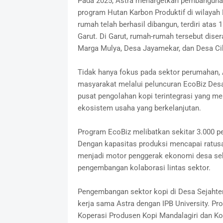
Pada 2025, Astra menargetkan pembangunan 
program Hutan Karbon Produktif di wilayah D
rumah telah berhasil dibangun, terdiri atas
Garut. Di Garut, rumah-rumah tersebut dis
Marga Mulya, Desa Jayamekar, dan Desa Ci
Tidak hanya fokus pada sektor perumahan
masyarakat melalui peluncuran EcoBiz Desa S
pusat pengolahan kopi terintegrasi yang me
ekosistem usaha yang berkelanjutan.
Program EcoBiz melibatkan sekitar 3.000 pet
Dengan kapasitas produksi mencapai ratusa
menjadi motor penggerak ekonomi desa seka
pengembangan kolaborasi lintas sektor.
Pengembangan sektor kopi di Desa Sejahtera
kerja sama Astra dengan IPB University. Pro
Koperasi Produsen Kopi Mandalagiri dan Kop