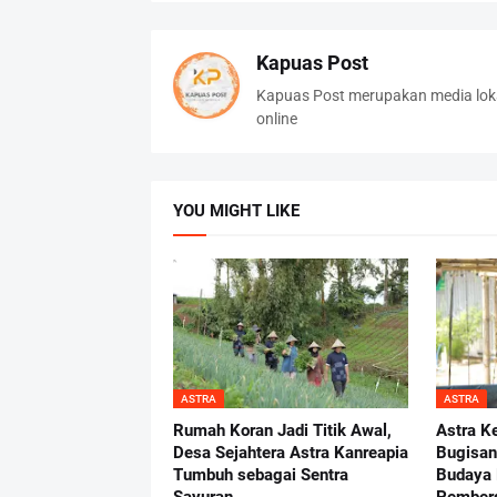
Kapuas Post
Kapuas Post merupakan media loka
online
YOU MIGHT LIKE
ASTRA
ASTRA
Rumah Koran Jadi Titik Awal,
Astra 
Desa Sejahtera Astra Kanreapia
Bugisan
Tumbuh sebagai Sentra
Budaya 
Sayuran
Pember