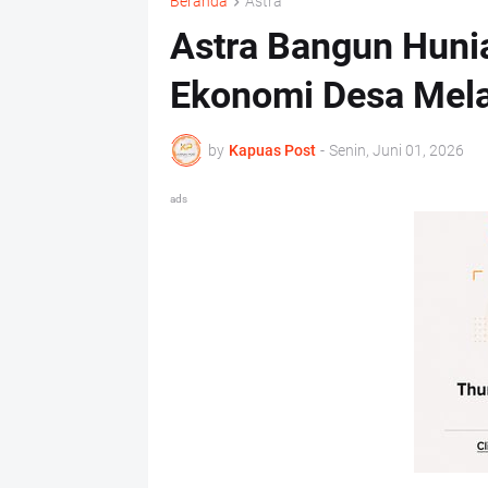
Beranda
Astra
Astra Bangun Huni
Ekonomi Desa Melal
by
Kapuas Post
-
Senin, Juni 01, 2026
ads