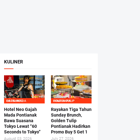
KULINER
HOTEL NEO GAJAHMADA
GOLDEN TULIP PONTIANAK
Hotel Neo Gajah
Rayakan Tiga Tahun
Mada Pontianak
Sunday Brunch,
Bawa Suasana
Golden Tulip
Tokyo Lewat “60
Pontianak Hadirkan
Seconds to Tokyo”
Promo Buy 5 Get 1
August 03, 2026
July 27, 2026