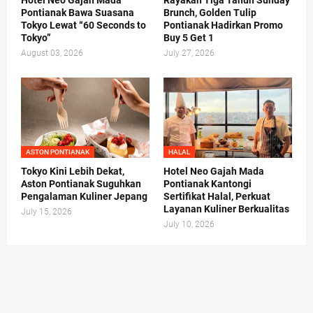
Hotel Neo Gajah Mada
Rayakan Tiga Tahun Sunday
Pontianak Bawa Suasana
Brunch, Golden Tulip
Tokyo Lewat “60 Seconds to
Pontianak Hadirkan Promo
Tokyo”
Buy 5 Get 1
August 03, 2026
July 27, 2026
ASTON PONTIANAK
HALAL
Tokyo Kini Lebih Dekat,
Hotel Neo Gajah Mada
Aston Pontianak Suguhkan
Pontianak Kantongi
Pengalaman Kuliner Jepang
Sertifikat Halal, Perkuat
Layanan Kuliner Berkualitas
July 15, 2026
July 10, 2026