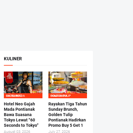
KULINER
HOTEL NEO GAJAHMADA
GOLDEN TULIP PONTIANAK
Hotel Neo Gajah
Rayakan Tiga Tahun
Mada Pontianak
Sunday Brunch,
Bawa Suasana
Golden Tulip
Tokyo Lewat “60
Pontianak Hadirkan
Seconds to Tokyo”
Promo Buy 5 Get 1
August 03, 2026
July 27, 2026