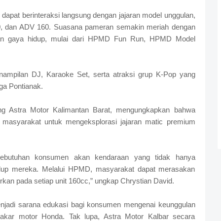
dapat berinteraksi langsung dengan jajaran model unggulan,
60, dan ADV 160. Suasana pameran semakin meriah dengan
 dan gaya hidup, mulai dari HPMD Fun Run, HPMD Model
nampilan DJ, Karaoke Set, serta atraksi grup K-Pop yang
a Pontianak.
ing Astra Motor Kalimantan Barat, mengungkapkan bahwa
i masyarakat untuk mengeksplorasi jajaran matic premium
kebutuhan konsumen akan kendaraan yang tidak hanya
idup mereka. Melalui HPMD, masyarakat dapat merasakan
kan pada setiap unit 160cc,” ungkap Chrystian David.
enjadi sarana edukasi bagi konsumen mengenai keunggulan
 bakar motor Honda. Tak lupa, Astra Motor Kalbar secara