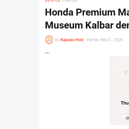
Beranda
Honda
Honda Premium Ma
Museum Kalbar den
by
Kapuas Post
-
Kamis, Mei 21, 2026
ads