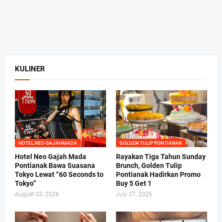
KULINER
HOTEL NEO GAJAHMADA
GOLDEN TULIP PONTIANAK
Hotel Neo Gajah Mada
Rayakan Tiga Tahun Sunday
Pontianak Bawa Suasana
Brunch, Golden Tulip
Tokyo Lewat “60 Seconds to
Pontianak Hadirkan Promo
Tokyo”
Buy 5 Get 1
August 03, 2026
July 27, 2026