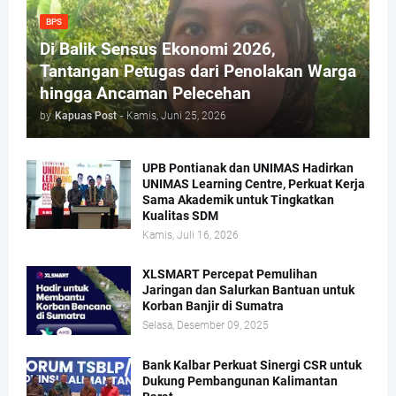
BPS
Di Balik Sensus Ekonomi 2026,
Tantangan Petugas dari Penolakan Warga
hingga Ancaman Pelecehan
by
Kapuas Post
-
Kamis, Juni 25, 2026
UPB Pontianak dan UNIMAS Hadirkan
UNIMAS Learning Centre, Perkuat Kerja
Sama Akademik untuk Tingkatkan
Kualitas SDM
Kamis, Juli 16, 2026
XLSMART Percepat Pemulihan
Jaringan dan Salurkan Bantuan untuk
Korban Banjir di Sumatra
Selasa, Desember 09, 2025
Bank Kalbar Perkuat Sinergi CSR untuk
Dukung Pembangunan Kalimantan