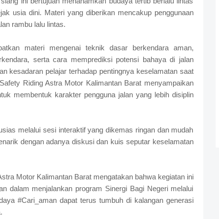
siang ini bertujuan menanamkan budaya tertib berlalu lintas
jak usia dini. Materi yang diberikan mencakup penggunaan
an rambu lalu lintas.
patkan materi mengenai teknik dasar berkendara aman,
kendara, serta cara memprediksi potensi bahaya di jalan
kan kesadaran pelajar terhadap pentingnya keselamatan saat
r Safety Riding Astra Motor Kalimantan Barat menyampaikan
tuk membentuk karakter pengguna jalan yang lebih disiplin
usias melalui sesi interaktif yang dikemas ringan dan mudah
enarik dengan adanya diskusi dan kuis seputar keselamatan
stra Motor Kalimantan Barat mengatakan bahwa kegiatan ini
n dalam menjalankan program Sinergi Bagi Negeri melalui
aya #Cari_aman dapat terus tumbuh di kalangan generasi
.