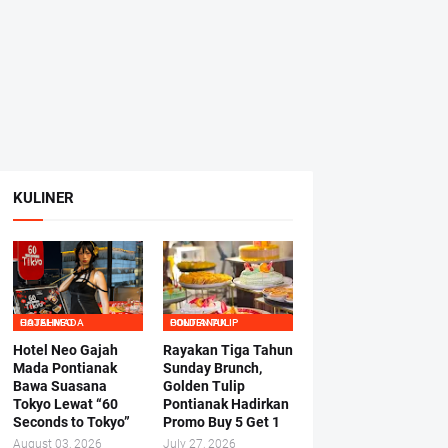
KULINER
HOTEL NEO GAJAHMADA
GOLDEN TULIP PONTIANAK
Hotel Neo Gajah
Rayakan Tiga Tahun
Mada Pontianak
Sunday Brunch,
Bawa Suasana
Golden Tulip
Tokyo Lewat “60
Pontianak Hadirkan
Seconds to Tokyo”
Promo Buy 5 Get 1
August 03, 2026
July 27, 2026