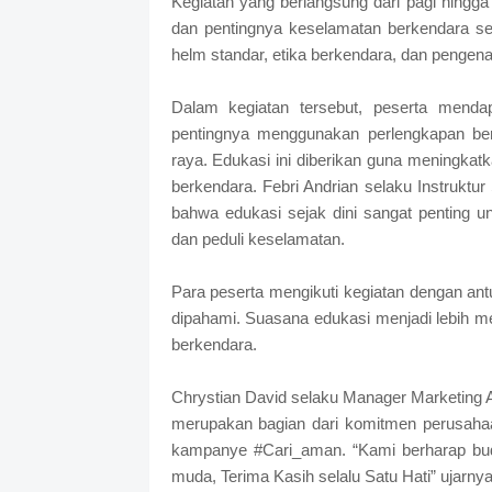
Kegiatan yang berlangsung dari pagi hingga 
dan pentingnya keselamatan berkendara se
helm standar, etika berkendara, dan pengenal
Dalam kegiatan tersebut, peserta menda
pentingnya menggunakan perlengkapan ber
raya. Edukasi ini diberikan guna meningkat
berkendara. Febri Andrian selaku Instruktu
bahwa edukasi sejak dini sangat penting un
dan peduli keselamatan.
Para peserta mengikuti kegiatan dengan ant
dipahami. Suasana edukasi menjadi lebih m
berkendara.
Chrystian David selaku Manager Marketing A
merupakan bagian dari komitmen perusahaa
kampanye #Cari_aman. “Kami berharap bud
muda, Terima Kasih selalu Satu Hati” ujarnya