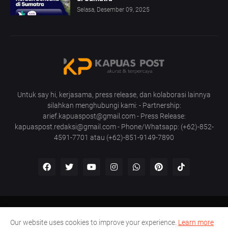
Selasa, Desember 09, 2025
Untuk say hi, kerjasama, press release, dan kolaborasi lainnya
silahkan menghubungi kami: - Partnership:
arief.kapuaspost@gmail.com - Press Release:
kapuaspost.redaksi@gmail.com - Phone/Whatsapp: (+62)-852-
4591-7701 atau (+62)-851-9149-7890
Home
Tentang Kami
Hubungi Kami
Our website uses cookies to improve your experience.
Learn more