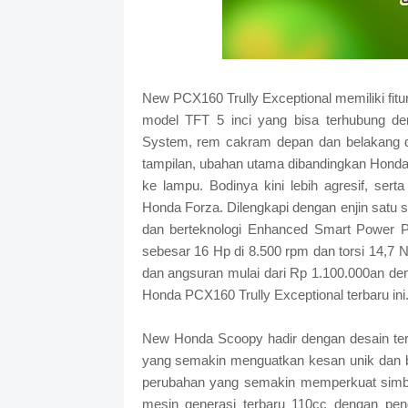
New PCX160 Trully Exceptional memiliki fitu
model TFT 5 inci yang bisa terhubung deng
System, rem cakram depan dan belakang d
tampilan, ubahan utama dibandingkan Honda 
ke lampu. Bodinya kini lebih agresif, serta
Honda Forza. Dilengkapi dengan enjin satu s
dan berteknologi Enhanced Smart Power Pl
sebesar 16 Hp di 8.500 rpm dan torsi 14,
dan angsuran mulai dari Rp 1.100.000an den
Honda PCX160 Trully Exceptional terbaru ini
New Honda Scoopy hadir dengan desain terb
yang semakin menguatkan kesan unik dan 
perubahan yang semakin memperkuat simbol
mesin generasi terbaru 110cc dengan pen