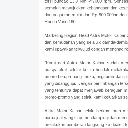
torsi puncak 13,8 Nm @7000 rpm. Sensasi 
semakin mewujudkan kebanggaan dan kesen
dan angsuran mulai dari Rp 900.000an deng
Honda Vario 160.
Marketing Region Head Astra Motor Kalbar
dan kemudahan yang selalu didamda-damba
kami upayakan terwujud dengan menghadirka
“Kami dari Astra Motor Kalbar sudah m
masyarakat sekitar ketika hendak melakuk
promo berupa uang muka, angsuran dan po
yang disanggupi. Dengan pertimbangan ter
yang tentunya dapat menjawab keraguan m
promo-promo yang selalu kami keluarkan se
Astra Motor Kalbar selalu berkomitmen m
purna jual yang siap mendampingi dan mend
melakukan pembelian langsung ke dealer, 