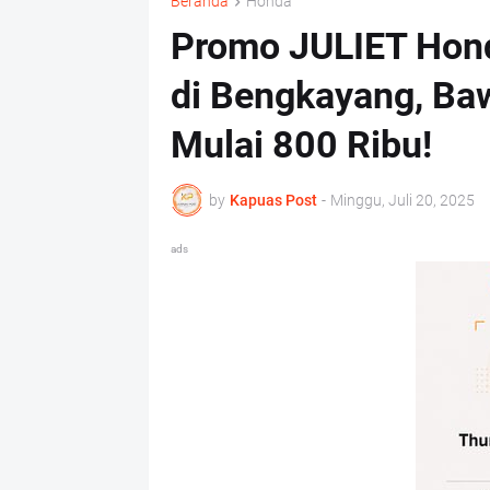
Beranda
Honda
Promo JULIET Hon
di Bengkayang, Ba
Mulai 800 Ribu!
by
Kapuas Post
-
Minggu, Juli 20, 2025
ads