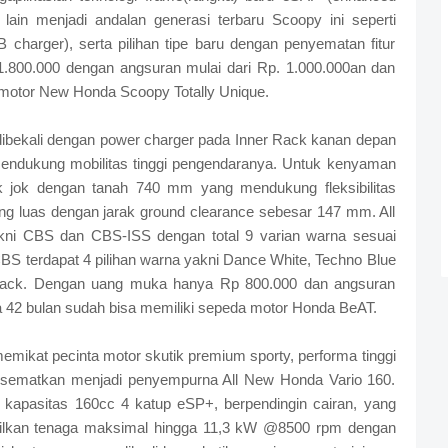
 lain menjadi andalan generasi terbaru Scoopy ini seperti
 charger), serta pilihan tipe baru dengan penyematan fitur
800.000 dengan angsuran mulai dari Rp. 1.000.000an dan
 motor New Honda Scoopy Totally Unique.
ibekali dengan power charger pada Inner Rack kanan depan
mendukung mobilitas tinggi pengendaranya. Untuk kenyaman
ak jok dengan tanah 740 mm yang mendukung fleksibilitas
ng luas dengan jarak ground clearance sebesar 147 mm. All
ni CBS dan CBS-ISS dengan total 9 varian warna sesuai
CBS terdapat 4 pilihan warna yakni Dance White, Techno Blue
lack. Dengan uang muka hanya Rp 800.000 dan angsuran
a 42 bulan sudah bisa memiliki sepeda motor Honda BeAT.
mikat pecinta motor skutik premium sporty, performa tinggi
 disematkan menjadi penyempurna All New Honda Vario 160.
kapasitas 160cc 4 katup eSP+, berpendingin cairan, yang
lkan tenaga maksimal hingga 11,3 kW @8500 rpm dengan