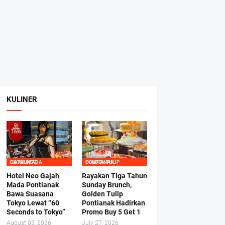
KULINER
HOTEL NEO GAJAHMADA
GOLDEN TULIP PONTIANAK
Hotel Neo Gajah
Rayakan Tiga Tahun
Mada Pontianak
Sunday Brunch,
Bawa Suasana
Golden Tulip
Tokyo Lewat “60
Pontianak Hadirkan
Seconds to Tokyo”
Promo Buy 5 Get 1
August 03, 2026
July 27, 2026