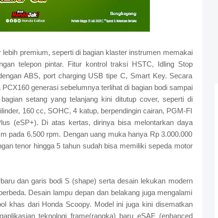
r lebih premium, seperti di bagian klaster instrumen memakai
an telepon pintar. Fitur kontrol traksi HSTC, Idling Stop
engan ABS, port charging USB tipe C, Smart Key. Secara
PCX160 generasi sebelumnya terlihat di bagian bodi sampai
 bagian setang yang telanjang kini ditutup cover, seperti di
ilinder, 160 cc, SOHC, 4 katup, berpendingin cairan, PGM-FI
us (eSP+). Di atas kertas, dirinya bisa melontarkan daya
7 Nm pada 6.500 rpm. Dengan uang muka hanya Rp 3.000.000
gan tenor hingga 5 tahun sudah bisa memiliki sepeda motor
.
aru dan garis bodi S (shape) serta desain lekukan modern
berbeda. Desain lampu depan dan belakang juga mengalami
 khas dari Honda Scoopy. Model ini juga kini disematkan
gaplikasian teknologi frame(rangka) baru eSAF (enhanced