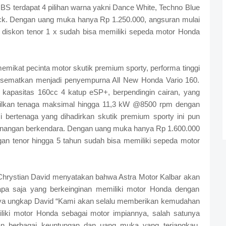
CBS terdapat 4 pilihan warna yakni Dance White, Techno Blue
ck. Dengan uang muka hanya Rp 1.250.000, angsuran mulai
diskon tenor 1 x sudah bisa memiliki sepeda motor Honda
mikat pecinta motor skutik premium sporty, performa tinggi
 disematkan menjadi penyempurna All New Honda Vario 160.
kapasitas 160cc 4 katup eSP+, berpendingin cairan, yang
lkan tenaga maksimal hingga 11,3 kW @8500 rpm dengan
bertenaga yang dihadirkan skutik premium sporty ini pun
angan berkendara. Dengan uang muka hanya Rp 1.600.000
an tenor hingga 5 tahun sudah bisa memiliki sepeda motor
Chrystian David menyatakan bahwa Astra Motor Kalbar akan
pa saja yang berkeinginan memiliki motor Honda dengan
nnya ungkap David “Kami akan selalu memberikan kemudahan
liki motor Honda sebagai motor impiannya, salah satunya
n berbagai keuntungan dan uang muka yang terjangkau.