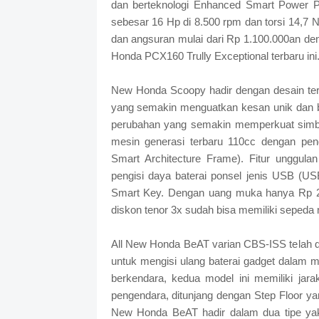
dan berteknologi Enhanced Smart Power Pl
sebesar 16 Hp di 8.500 rpm dan torsi 14,
dan angsuran mulai dari Rp 1.100.000an den
Honda PCX160 Trully Exceptional terbaru ini
New Honda Scoopy hadir dengan desain terb
yang semakin menguatkan kesan unik dan 
perubahan yang semakin memperkuat simbol
mesin generasi terbaru 110cc dengan pen
Smart Architecture Frame). Fitur unggulan
pengisi daya baterai ponsel jenis USB (USB
Smart Key. Dengan uang muka hanya Rp 2.
diskon tenor 3x sudah bisa memiliki sepeda
All New Honda BeAT varian CBS-ISS telah d
untuk mengisi ulang baterai gadget dalam 
berkendara, kedua model ini memiliki jar
pengendara, ditunjang dengan Step Floor ya
New Honda BeAT hadir dalam dua tipe yak