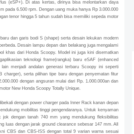
us (eSP+). Di atas kertas, dirinya bisa melontarkan daya
7 Nm pada 6.500 rpm. Dengan uang muka hanya Rp 3.000.000
gan tenor hingga 5 tahun sudah bisa memiliki sepeda motor
.
aru dan garis bodi S (shape) serta desain lekukan modern
berbeda. Desain lampu depan dan belakang juga mengalami
 khas dari Honda Scoopy. Model ini juga kini disematkan
gaplikasian teknologi frame(rangka) baru eSAF (enhanced
 lain menjadi andalan generasi terbaru Scoopy ini seperti
 charger), serta pilihan tipe baru dengan penyematan fitur
000.000 dengan angsuran mulai dari Rp. 1.000.000an dan
 motor New Honda Scoopy Totally Unique.
ibekali dengan power charger pada Inner Rack kanan depan
mendukung mobilitas tinggi pengendaranya. Untuk kenyaman
ak jok dengan tanah 740 mm yang mendukung fleksibilitas
ng luas dengan jarak ground clearance sebesar 147 mm. All
ni CBS dan CBS-ISS dengan total 9 varian warna sesuai