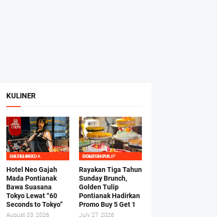
KULINER
HOTEL NEO GAJAHMADA
GOLDEN TULIP PONTIANAK
Hotel Neo Gajah
Rayakan Tiga Tahun
Mada Pontianak
Sunday Brunch,
Bawa Suasana
Golden Tulip
Tokyo Lewat “60
Pontianak Hadirkan
Seconds to Tokyo”
Promo Buy 5 Get 1
August 03, 2026
July 27, 2026